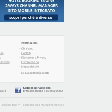
Informazioni
-
Chi siamo
sso
-
Contatti
s
-
Disclaimer e Privacy
assword
-
Lavora con noi
-
Mappa del sito
-
La tua pubblicità su BB
Seguici su Facebook
lulare
Entra nel gruppo
e
diventa un fan
-
Booking Blog
™ -
Il blog del Web Marketing Turistico