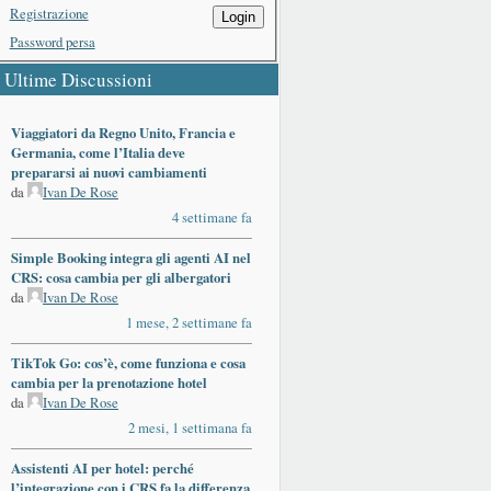
Registrazione
Login
Password persa
Ultime Discussioni
Viaggiatori da Regno Unito, Francia e
Germania, come l’Italia deve
prepararsi ai nuovi cambiamenti
da
Ivan De Rose
4 settimane fa
Simple Booking integra gli agenti AI nel
CRS: cosa cambia per gli albergatori
da
Ivan De Rose
1 mese, 2 settimane fa
TikTok Go: cos’è, come funziona e cosa
cambia per la prenotazione hotel
da
Ivan De Rose
2 mesi, 1 settimana fa
Assistenti AI per hotel: perché
l’integrazione con i CRS fa la differenza