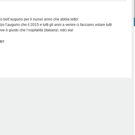
 più bell’augurio per il nuovo anno che abbia letto!
 l’augurio che il 2015 e tutti gli anni a venire ci facciano volare tutti
ve è giusto che l’ospitalità (italiana!, ndr) sia!
i!!