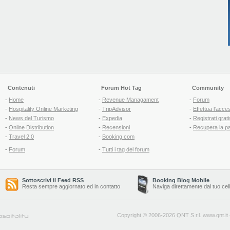
Contenuti
Forum Hot Tag
Community
-
Home
-
Revenue Managament
-
Forum
-
Hospitality Online Marketing
-
TripAdvisor
-
Effettua l'acce
-
News del Turismo
-
Expedia
-
Registrati grati
-
Online Distribution
-
Recensioni
-
Recupera la p
-
Travel 2.0
-
Booking.com
-
Forum
-
Tutti i tag del forum
Sottoscrivi il Feed RSS
Booking Blog Mobile
Resta sempre aggiornato ed in contatto
Naviga direttamente dal tuo cel
Copyright © 2006-2026 QNT S.r.l.
www.qnt.it