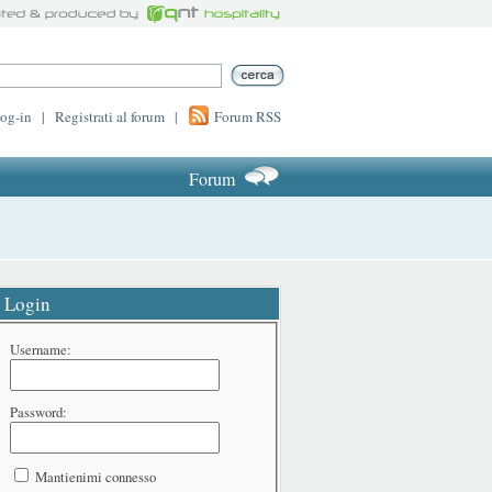
log-in
|
Registrati al forum
|
Forum RSS
Forum
Login
Username:
Password:
Mantienimi connesso