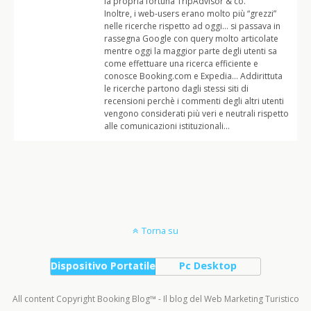
la propria fortuna TripAdvisor & co.
Inoltre, i web-users erano molto più “grezzi”
nelle ricerche rispetto ad oggi… si passava in
rassegna Google con query molto articolate
mentre oggi la maggior parte degli utenti sa
come effettuare una ricerca efficiente e
conosce Booking.com e Expedia… Addirittuta
le ricerche partono dagli stessi siti di
recensioni perchè i commenti degli altri utenti
vengono considerati più veri e neutrali rispetto
alle comunicazioni istituzionali…
Torna su
Dispositivo Portatile
Pc Desktop
All content Copyright Booking Blog™ - Il blog del Web Marketing Turistico