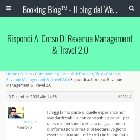
Booking Blog™ - Il blog del Web Marketing Turistico
Rispondi A: Corso Di Revenue Management
& Travel 2.0
Home
›
Forum
›
Commenti agli articoli di Booking Blog
›
Corso di
Revenue Management & Travel 2.0
›
Rispondi a: Corso di Revenue
Management & Travel 2.0
3 Dicembre 2009 alle 14:58
#23214
I viaggi fanno parte di quelle esperienze non
standardizzabili e non conoscibili a priori.. per
borghe
questo le persone ricercano un gran numero
Membro
di informazioni prima di prenotare, vogliono
essere rassicurate… ed è così che hanno fatto