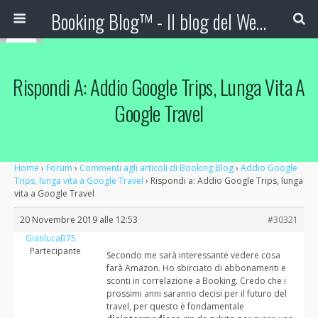
Booking Blog™ - Il blog del Web Marketing Turistico
Rispondi A: Addio Google Trips, Lunga Vita A
Google Travel
Home
›
Forum
›
Commenti agli articoli di Booking Blog
›
Addio Google
Trips, lunga vita a Google Travel
›
Rispondi a: Addio Google Trips, lunga
vita a Google Travel
20 Novembre 2019 alle 12:53
#30321
GianlucaB75
Partecipante
Secondo me sarà interessante vedere cosa
farà Amazon. Ho sbirciato di abbonamenti e
sconti in correlazione a Booking. Credo che i
prossimi anni saranno decisi per il futuro del
travel, per questo è fondamentale