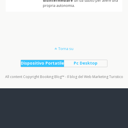
disintermediare
sin da subito per avere una
propria autonomia.
Torna su
Dispositivo Portatile
Pc Desktop
All content Copyright Booking Blog™ - Il blog del Web Marketing Turistico