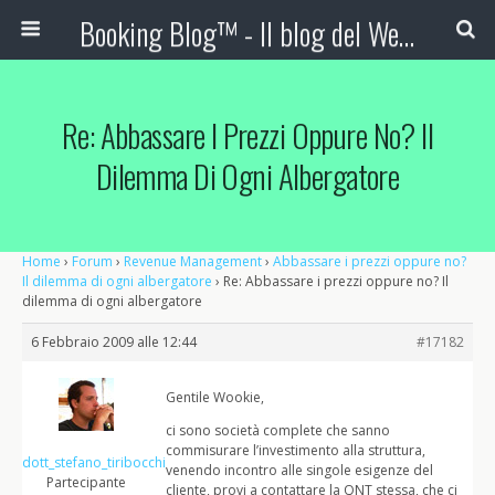
Booking Blog™ - Il blog del Web Marketing Turistico
Re: Abbassare I Prezzi Oppure No? Il
Dilemma Di Ogni Albergatore
Home
›
Forum
›
Revenue Management
›
Abbassare i prezzi oppure no?
Il dilemma di ogni albergatore
›
Re: Abbassare i prezzi oppure no? Il
dilemma di ogni albergatore
6 Febbraio 2009 alle 12:44
#17182
Gentile Wookie,
ci sono società complete che sanno
commisurare l’investimento alla struttura,
dott_stefano_tiribocchi
venendo incontro alle singole esigenze del
Partecipante
cliente, provi a contattare la QNT stessa, che ci