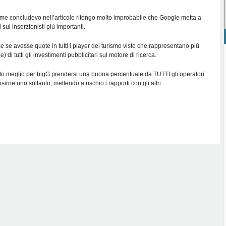
me concludevo nell’articolo ritengo molto improbabile che Google metta a
i sui inserzionisti più importanti.
e se avesse quote in tutti i player del turismo visto che rappresentano più
 di tutti gli investimenti pubblicitari sul motore di ricerca.
to meglio per bigG prendersi una buona percentuale da TUTTI gli operatori
isirne uno soltanto, mettendo a rischio i rapporti con gli altri.