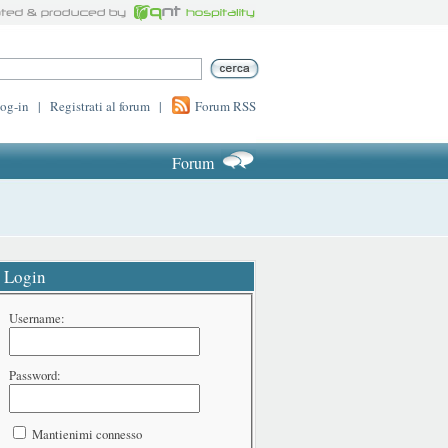
log-in
|
Registrati al forum
|
Forum RSS
Forum
Login
Username:
Password:
Mantienimi connesso