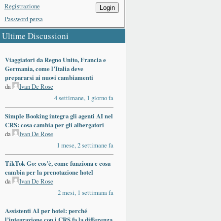
Registrazione
Login
Password persa
Ultime Discussioni
Viaggiatori da Regno Unito, Francia e
Germania, come l’Italia deve
prepararsi ai nuovi cambiamenti
da
Ivan De Rose
4 settimane, 1 giorno fa
Simple Booking integra gli agenti AI nel
CRS: cosa cambia per gli albergatori
da
Ivan De Rose
1 mese, 2 settimane fa
TikTok Go: cos’è, come funziona e cosa
cambia per la prenotazione hotel
da
Ivan De Rose
2 mesi, 1 settimana fa
Assistenti AI per hotel: perché
l’integrazione con i CRS fa la differenza