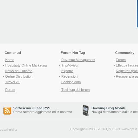
Contenuti
Forum Hot Tag
Community
-
Home
-
Revenue Managament
-
Forum
-
Hospitality Online Marketing
-
TripAdvisor
-
Effettua l'acce
-
News del Turismo
-
Expedia
-
Registrati grati
-
Online Distribution
-
Recensioni
-
Recupera la p
-
Travel 2.0
-
Booking.com
-
Forum
-
Tutti i tag del forum
Sottoscrivi il Feed RSS
Booking Blog Mobile
Resta sempre aggiornato ed in contatto
Naviga direttamente dal tuo cel
Copyright © 2006-2026 QNT S.r.l.
www.qnt.it