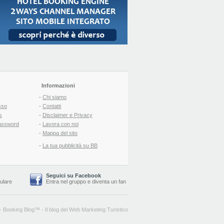
Informazioni
-
Chi siamo
sso
-
Contatti
s
-
Disclaimer e Privacy
assword
-
Lavora con noi
-
Mappa del sito
-
La tua pubblicità su BB
Seguici su Facebook
lulare
Entra nel gruppo
e
diventa un fan
-
Booking Blog
™ -
Il blog del Web Marketing Turistico