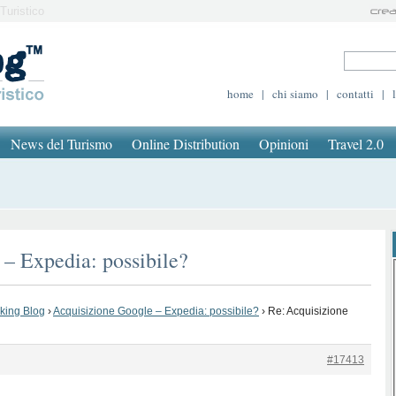
Turistico
home
|
chi siamo
|
contatti
|
News del Turismo
Online Distribution
Opinioni
Travel 2.0
– Expedia: possibile?
oking Blog
›
Acquisizione Google – Expedia: possibile?
›
Re: Acquisizione
#17413