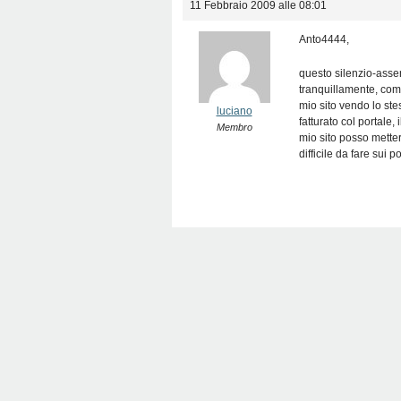
11 Febbraio 2009 alle 08:01
Anto4444,
questo silenzio-assens
tranquillamente, come
mio sito vendo lo st
luciano
fatturato col portale
Membro
mio sito posso metter
difficile da fare sui po