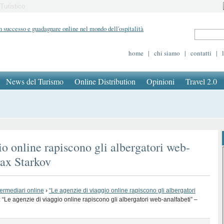
Turistico
home
|
chi siamo
|
contatti
|
News del Turismo
Online Distribution
Opinioni
Travel 2.0
o online rapiscono gli albergatori web-
Max Starkov
termediari online
›
“Le agenzie di viaggio online rapiscono gli albergatori
 “Le agenzie di viaggio online rapiscono gli albergatori web-analfabeti” –