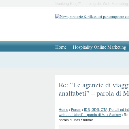
Booking Blog™ – Il blog del Web Marketing 
H
ome
Hospitality Online Marketing
Re: “Le agenzie di viaggi
analfabeti” – parola di 
Home
›
Forum
›
IDS, GDS, OTA, Portali ed in
web-analfabeti” – parola di Max Starkov
›
Re:
parola di Max Starkov