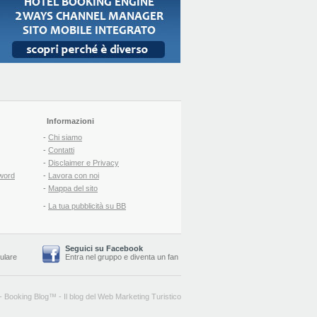
Informazioni
-
Chi siamo
-
Contatti
-
Disclaimer e Privacy
word
-
Lavora con noi
-
Mappa del sito
-
La tua pubblicità su BB
Seguici su Facebook
lulare
Entra nel gruppo
e
diventa un fan
-
Booking Blog
™ -
Il blog del Web Marketing Turistico