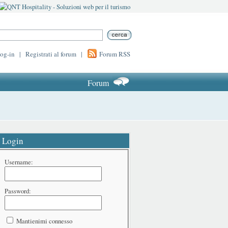
log-in
|
Registrati al forum
|
Forum RSS
Forum
Login
Username:
Password:
Mantienimi connesso