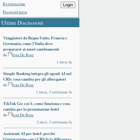
Registrazione
Login
Password persa
Ultime Discussioni
Viaggiatori da Regno Unito, Francia e
Germania, come l’Italia deve
prepararsi ai nuovi cambiamenti
da
Ivan De Rose
1 mese fa
Simple Booking integra gli agenti AI nel
CRS: cosa cambia per gli albergatori
da
Ivan De Rose
1 mese, 3 settimane fa
TikTok Go: cos’è, come funziona e cosa
cambia per la prenotazione hotel
da
Ivan De Rose
2 mesi, 1 settimana fa
Assistenti AI per hotel: perché
l’integrazione con i CRS fa la differenza