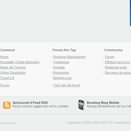
Contenuti
Forum Hot Tag
Community
Home
-
Revenue Managament
-
Forum
Hospitality Online Marketing
-
TripAdvisor
-
Effettua l'accesso
News del Turismo
-
Expedia
-
Registrati gratis
Online Distribution
-
Recensioni
-
Recupera la pass
Travel 2.0
-
Booking.com
Forum
-
Tutti i tag del forum
Sottoscrivi il Feed RSS
Booking Blog Mobile
Resta sempre aggiornato ed in contatto
Naviga direttamente dal tuo cel
Copyright © 2006-2026 QNT S.r.l.
www.qnt.it