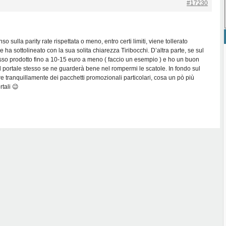
#17230
o sulla parity rate rispettata o meno, entro certi limiti, viene tollerato
 ha sottolineato con la sua solita chiarezza Tiribocchi. D’altra parte, se sul
esso prodotto fino a 10-15 euro a meno ( faccio un esempio ) e ho un buon
, il portale stesso se ne guarderà bene nel rompermi le scatole. In fondo sul
e tranquillamente dei pacchetti promozionali particolari, cosa un pò più
rtali 😉