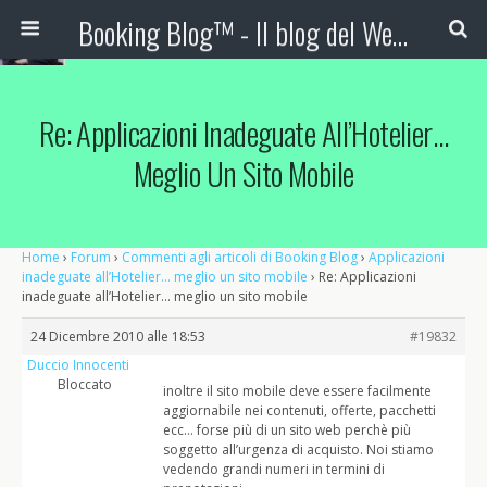
Booking Blog™ - Il blog del Web Marketing Turistico
Re: Applicazioni Inadeguate All’Hotelier…
Meglio Un Sito Mobile
Home
›
Forum
›
Commenti agli articoli di Booking Blog
›
Applicazioni
inadeguate all’Hotelier… meglio un sito mobile
›
Re: Applicazioni
inadeguate all’Hotelier… meglio un sito mobile
24 Dicembre 2010 alle 18:53
#19832
Duccio Innocenti
Bloccato
inoltre il sito mobile deve essere facilmente
aggiornabile nei contenuti, offerte, pacchetti
ecc… forse più di un sito web perchè più
soggetto all’urgenza di acquisto. Noi stiamo
vedendo grandi numeri in termini di