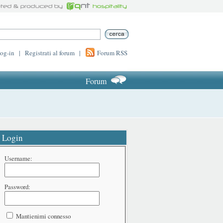
log-in
|
Registrati al forum
|
Forum RSS
Forum
Login
Username:
Password:
Mantienimi connesso