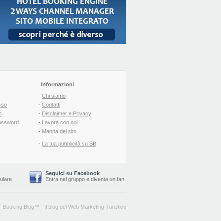
Informazioni
-
Chi siamo
sso
-
Contatti
s
-
Disclaimer e Privacy
assword
-
Lavora con noi
-
Mappa del sito
-
La tua pubblicità su BB
Seguici su Facebook
lulare
Entra nel gruppo
e
diventa un fan
-
Booking Blog
™ -
Il blog del Web Marketing Turistico