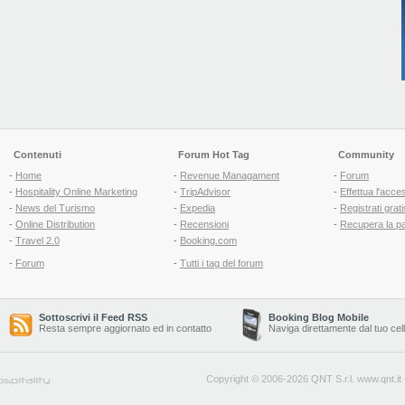
Contenuti
Forum Hot Tag
Community
-
Home
-
Revenue Managament
-
Forum
-
Hospitality Online Marketing
-
TripAdvisor
-
Effettua l'acce
-
News del Turismo
-
Expedia
-
Registrati grati
-
Online Distribution
-
Recensioni
-
Recupera la p
-
Travel 2.0
-
Booking.com
-
Forum
-
Tutti i tag del forum
Sottoscrivi il Feed RSS
Booking Blog Mobile
Resta sempre aggiornato ed in contatto
Naviga direttamente dal tuo cel
Copyright © 2006-2026 QNT S.r.l.
www.qnt.it