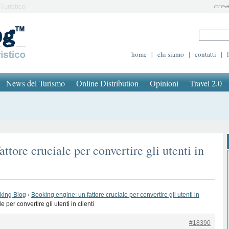
Turistico
home
|
chi siamo
|
contatti
|
News del Turismo
Online Distribution
Opinioni
Travel 2.0
ttore cruciale per convertire gli utenti in
oking Blog
›
Booking engine: un fattore cruciale per convertire gli utenti in
 per convertire gli utenti in clienti
#18390