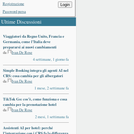
Registrazione
Login
Password persa
Ultime Discussioni
Viaggiatori da Regno Unito, Francia e
Germania, come l’Italia deve
prepararsi ai nuovi cambiamenti
da
Ivan De Rose
4 settimane, 1 giorno fa
Simple Booking integra gli agenti AI nel
CRS: cosa cambia per gli albergatori
da
Ivan De Rose
1 mese, 2 settimane fa
TikTok Go: cos’è, come funziona e cosa
cambia per la prenotazione hotel
da
Ivan De Rose
2 mesi, 1 settimana fa
Assistenti AI per hotel: perché
l’integrazione con i CRS fa la differenza