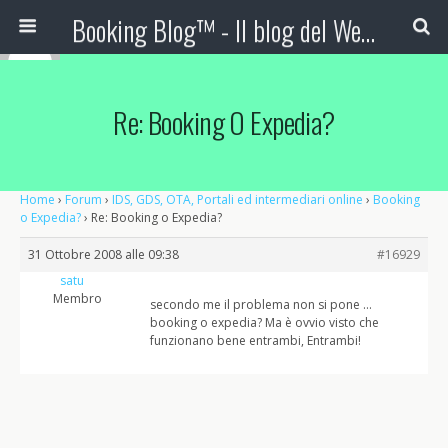
Booking Blog™ - Il blog del Web Marketing Turistico
Re: Booking O Expedia?
Home
›
Forum
›
IDS, GDS, OTA, Portali ed intermediari online
›
Booking
o Expedia?
›
Re: Booking o Expedia?
31 Ottobre 2008 alle 09:38
#16929
satu
Membro
secondo me il problema non si pone …
booking o expedia? Ma è ovvio visto che
funzionano bene entrambi, Entrambi!