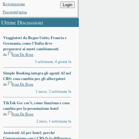
Registrazione
Login
Password persa
Ultime Discussioni
Viaggiatori da Regno Unito, Francia e
Germania, come l’Italia deve
prepararsi ai nuovi cambiamenti
da
Ivan De Rose
3 settimane, 6 giorni fa
Simple Booking integra gli agenti AI nel
CRS: cosa cambia per gli albergatori
da
Ivan De Rose
1 mese, 2 settimane fa
TikTok Go: cos’è, come funziona e cosa
cambia per la prenotazione hotel
da
Ivan De Rose
2 mesi, 1 settimana fa
Assistenti AI per hotel: perché
l’integrazione con i CRS fa la differenza