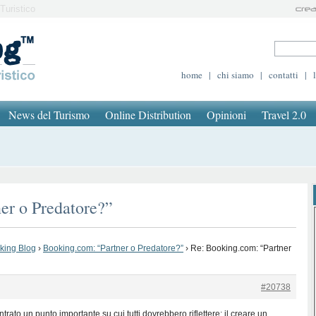
Turistico
home
|
chi siamo
|
contatti
|
News del Turismo
Online Distribution
Opinioni
Travel 2.0
er o Predatore?”
oking Blog
›
Booking.com: “Partner o Predatore?”
›
Re: Booking.com: “Partner
#20738
trato un punto importante su cui tutti dovrebbero riflettere: il creare un