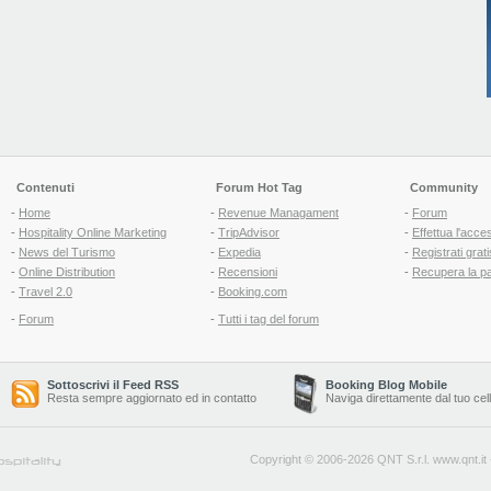
Contenuti
Forum Hot Tag
Community
-
Home
-
Revenue Managament
-
Forum
-
Hospitality Online Marketing
-
TripAdvisor
-
Effettua l'acce
-
News del Turismo
-
Expedia
-
Registrati grati
-
Online Distribution
-
Recensioni
-
Recupera la p
-
Travel 2.0
-
Booking.com
-
Forum
-
Tutti i tag del forum
Sottoscrivi il Feed RSS
Booking Blog Mobile
Resta sempre aggiornato ed in contatto
Naviga direttamente dal tuo cel
Copyright © 2006-2026 QNT S.r.l.
www.qnt.it