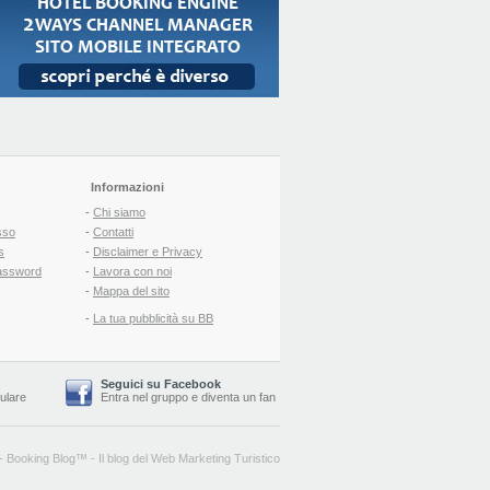
Informazioni
-
Chi siamo
sso
-
Contatti
s
-
Disclaimer e Privacy
assword
-
Lavora con noi
-
Mappa del sito
-
La tua pubblicità su BB
Seguici su Facebook
lulare
Entra nel gruppo
e
diventa un fan
-
Booking Blog
™ -
Il blog del Web Marketing Turistico