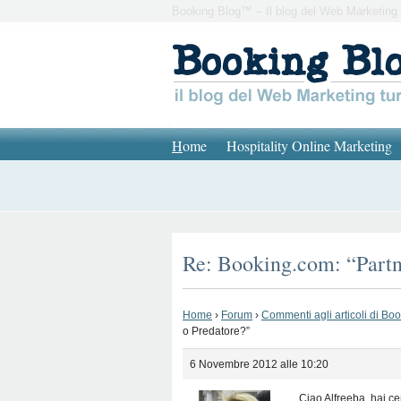
Booking Blog™ – Il blog del Web Marketing 
H
ome
Hospitality Online Marketing
Re: Booking.com: “Partn
Home
›
Forum
›
Commenti agli articoli di Bo
o Predatore?”
6 Novembre 2012 alle 10:20
Ciao Alfreeba, hai cen