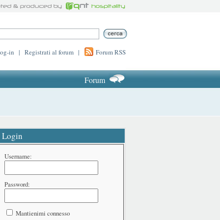
log-in
|
Registrati al forum
|
Forum RSS
Forum
Login
Username:
Password:
Mantienimi connesso