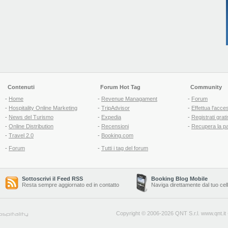
Contenuti
Forum Hot Tag
Community
-
Home
-
Revenue Managament
-
Forum
-
Hospitality Online Marketing
-
TripAdvisor
-
Effettua l'acce
-
News del Turismo
-
Expedia
-
Registrati grati
-
Online Distribution
-
Recensioni
-
Recupera la p
-
Travel 2.0
-
Booking.com
-
Forum
-
Tutti i tag del forum
Sottoscrivi il Feed RSS
Booking Blog Mobile
Resta sempre aggiornato ed in contatto
Naviga direttamente dal tuo cel
Copyright © 2006-2026 QNT S.r.l.
www.qnt.it