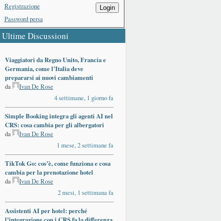
Registrazione
Login
Password persa
Ultime Discussioni
Viaggiatori da Regno Unito, Francia e
Germania, come l’Italia deve
prepararsi ai nuovi cambiamenti
da
Ivan De Rose
4 settimane, 1 giorno fa
Simple Booking integra gli agenti AI nel
CRS: cosa cambia per gli albergatori
da
Ivan De Rose
1 mese, 2 settimane fa
TikTok Go: cos’è, come funziona e cosa
cambia per la prenotazione hotel
da
Ivan De Rose
2 mesi, 1 settimana fa
Assistenti AI per hotel: perché
l’integrazione con i CRS fa la differenza