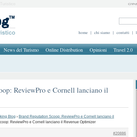
Turistico
home
|
chi siamo
|
contatti
|
News del Turismo
Online Distribution
Opinioni
Travel 2.0
op: ReviewPro e Cornell lanciano il
oking Blog
›
Brand Reputation Scoop: ReviewPro e Cornell lanciano il
coop: ReviewPro e Cornell lanciano il Revenue Optimizer
#20886