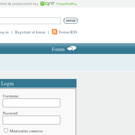
log-in
|
Registrati al forum
|
Forum RSS
Forum
Login
Username:
Password:
Mantienimi connesso