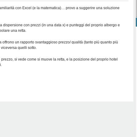
 familiarità con Excel (e la matematica)… provo a suggerire una soluzione
a dispersione con prezzi (in una data x) e punteggi del proprio albergo e
polare una retta.
tta offrono un rapporto svantaggioso prezzo/ qualità (tanto più quanto più
E viceversa quelli sotto.
prezzo, si vede come si muove la retta, e la posizione del proprio hotel
i.