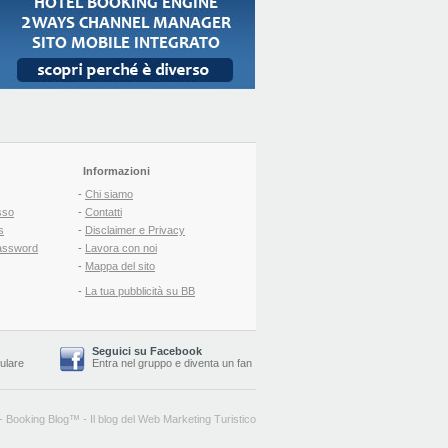
Informazioni
-
Chi siamo
sso
-
Contatti
s
-
Disclaimer e Privacy
assword
-
Lavora con noi
-
Mappa del sito
-
La tua pubblicità su BB
Seguici su Facebook
lulare
Entra nel gruppo
e
diventa un fan
-
Booking Blog
™ -
Il blog del Web Marketing Turistico