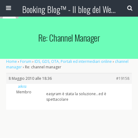
Booking Blog™ - Il blog del Web Marketing Turistico
Re: Channel Manager
Home
›
Forum
›
IDS, GDS, OTA, Portali ed intermediari online
›
channel
manager
›
Re: channel manager
8 Maggio 2010 alle 18:36
#19158
aikisi
Membro
easyram è stata la soluzione…ed è
spettacolare