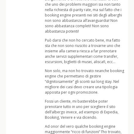
che uno dei problemi maggiori sia non tanto
nella richiesta di parity rate, ma sul fatto che i
booking engine presenti nei siti degli alberghi
non sono abbastanza all’avanguardia! Non
sono abbastanza completi! Non sono
abbastanza potenti!
Può darsi che non ho cercato bene, ma fatto
sta che non sono riuscito a trovarne uno che
insieme alla camera riesca a far prenotare
anche servizi supplementari come transfer,
escursioni, biglietti di musei, aliscafi, ecc…
Non solo, ma non ho trovato neanche booking
engine che permettano di gestire
“dignitosamente” gli sconti sui long stay. Nel
migliore dei casi devo creare una tipologia
apposita per ogni promozione.
Fossi un cliente, mi basterebbe poter
prenotare tutto in uno per scegliere il sito
dell’albergo invece, ad esempio di Expedia,
Booking, Venere e via dicendo.
Ad onor del vero qualche booking engine
maggiormente “ricco di funzioni” l’ho trovato,