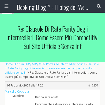
Booking Blog™ - Il blog del Web Marketing Turistico
Re: Clausole Di Rate Parity Degli
Intermediari: Come Essere Più Competitivi
Sul Sito Ufficiale Senza Inf
Home
›
Forum
›
IDS, GDS, OTA, Portali ed intermediari online
›
Clausole
di Rate Parity degli intermediari: come essere più competitivi sul sito
ufficiale senza inf
›
Re: Clausole di Rate Parity degli intermediari: come
essere più competitivi sul sito ufficiale senza inf
16 Febbraio 2009 alle 17:26
#17257
Marcello Coppola
Membro
Buona sera a tutti.
L’argomento è di notevole interesse. Credo