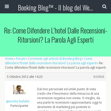
Booking Blog™ - Il blog del Web Marketing Turistico
Re: Come Difendere L’hotel Dalle Recensioni-
Ritorsioni? La Parola Agli Esperti
Home
›
Forum
›
Commenti agli articoli di Booking Blog
›
Come
difendere l’hotel dalle recensioni-ritorsioni? La parola agli esperti
›
Re:
Come difendere l’hotel dalle recensioni-ritorsioni? La parola agli esperti
5 Ottobre 2012 alle 14:23
#20658
Dal mio personale ed umile punto di vista
credo che il fenomeno della minaccia di una
recensione negativa non esista. O meglio, da
giacomo bufalini
una parte le recensioni rappresentano oggi lo
Partecipante
strumento di marketing più potente in