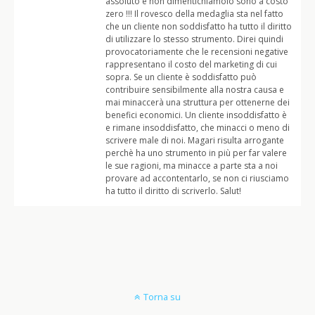
assoluto e non dimentichiamolo sono a costo
zero !!! Il rovesco della medaglia sta nel fatto
che un cliente non soddisfatto ha tutto il diritto
di utilizzare lo stesso strumento. Direi quindi
provocatoriamente che le recensioni negative
rappresentano il costo del marketing di cui
sopra. Se un cliente è soddisfatto può
contribuire sensibilmente alla nostra causa e
mai minaccerà una struttura per ottenerne dei
benefici economici. Un cliente insoddisfatto è
e rimane insoddisfatto, che minacci o meno di
scrivere male di noi. Magari risulta arrogante
perchè ha uno strumento in più per far valere
le sue ragioni, ma minacce a parte sta a noi
provare ad accontentarlo, se non ci riusciamo
ha tutto il diritto di scriverlo. Salut!
Torna su