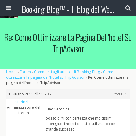
Booking Blog™ - Il blog del Web Marketing Turistico
Re: Come Ottimizzare La Pagina Dell’hotel Su
TripAdvisor
Home
›
Forum
›
Commenti agli articoli di Booking Blog
›
Come
ottimizzare la pagina dell’hotel su TripAdvisor
›
Re: Come ottimizzare la
pagina dell’hotel su TripAdvisor
1 Giugno 2011 alle 16:06
#20065
sfarinel
Amministratore del
Ciao Veronica,
forum
posso dirti con certezza che moltissimi
albergatori nostri clienti le utilizzano con
grande successo.