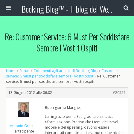
Booking Blog™ - Il blog del Web Marketing Turistico
Re: Customer Service: 6 Must Per Soddisfare
Sempre I Vostri Ospiti
Home
›
Forum
›
Commenti agli articoli di Booking Blog
›
Customer
service: 6 must per soddisfare sempre i vostri ospiti
›
Re: Customer
service: 6 must per soddisfare sempre i vostri ospiti
13 Giugno 2012 alle 06:02
#20557
Buon giorno Marghe,
La ringrazio per la Sua gradita e sintetica
riformulazione. Preciso che i temi del travel
Antonio Greci
mobile e del upselling, devono essere
Partecipante
interpretati come limitati esempi di due nicchie