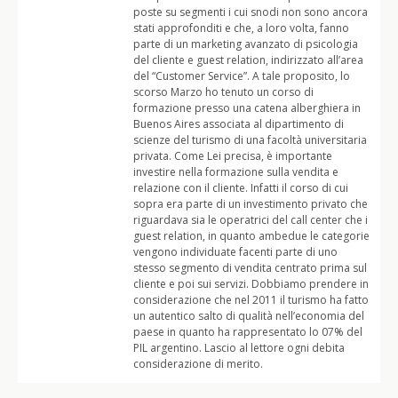
poste su segmenti i cui snodi non sono ancora
stati approfonditi e che, a loro volta, fanno
parte di un marketing avanzato di psicologia
del cliente e guest relation, indirizzato all’area
del “Customer Service”. A tale proposito, lo
scorso Marzo ho tenuto un corso di
formazione presso una catena alberghiera in
Buenos Aires associata al dipartimento di
scienze del turismo di una facoltà universitaria
privata. Come Lei precisa, è importante
investire nella formazione sulla vendita e
relazione con il cliente. Infatti il corso di cui
sopra era parte di un investimento privato che
riguardava sia le operatrici del call center che i
guest relation, in quanto ambedue le categorie
vengono individuate facenti parte di uno
stesso segmento di vendita centrato prima sul
cliente e poi sui servizi. Dobbiamo prendere in
considerazione che nel 2011 il turismo ha fatto
un autentico salto di qualità nell’economia del
paese in quanto ha rappresentato lo 07% del
PIL argentino. Lascio al lettore ogni debita
considerazione di merito.