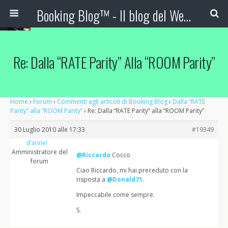
Booking Blog™ - Il blog del Web Marketing Turistico
Re: Dalla “RATE Parity” Alla “ROOM Parity”
Home
›
Forum
›
Commenti agli articoli di Booking Blog
›
Dalla “RATE
Parity” alla “ROOM Parity”
›
Re: Dalla “RATE Parity” alla “ROOM Parity”
30 Luglio 2010 alle 17:33
#19349
sfarinel
Amministratore del
@Riccardo
Cocco
forum
Ciao Riccardo, mi hai preceduto con la
risposta a
@Donald71
.
Impeccabile come sempre.
S.