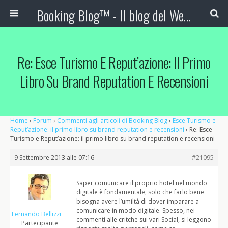
Booking Blog™ - Il blog del Web Marketing Turistico
Re: Esce Turismo E Reput’azione: Il Primo
Libro Su Brand Reputation E Recensioni
Home
›
Forum
›
Commenti agli articoli di Booking Blog
›
Esce Turismo e
Reput’azione: il primo libro su brand reputation e recensioni
›
Re: Esce
Turismo e Reput’azione: il primo libro su brand reputation e recensioni
9 Settembre 2013 alle 07:16
#21095
Saper comunicare il proprio hotel nel mondo
digitale è fondamentale, solo che farlo bene
bisogna avere l’umiltà di dover imparare a
comunicare in modo digitale. Spesso, nei
Fernando Bellizzi
commenti alle critche sui vari Social, si leggono
Partecipante