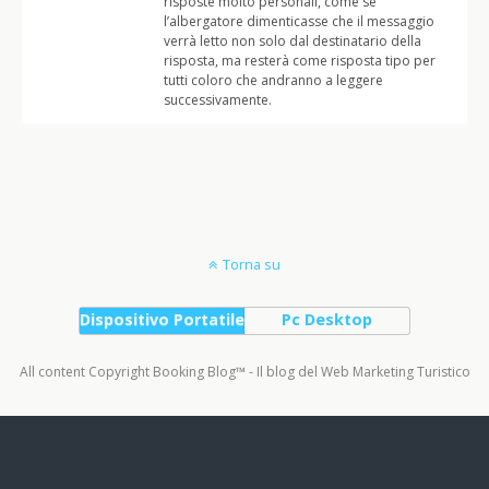
risposte molto personali, come se
l’albergatore dimenticasse che il messaggio
verrà letto non solo dal destinatario della
risposta, ma resterà come risposta tipo per
tutti coloro che andranno a leggere
successivamente.
Torna su
Dispositivo Portatile
Pc Desktop
All content Copyright Booking Blog™ - Il blog del Web Marketing Turistico