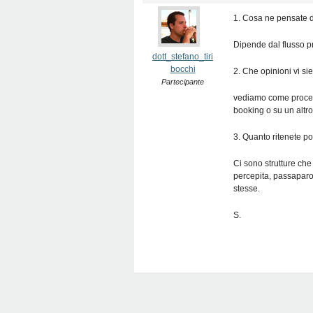
1. Cosa ne pensate de
Dipende dal flusso pr
dott_stefano_tiri
bocchi
2. Che opinioni vi si
Partecipante
vediamo come procede
booking o su un altro
3. Quanto ritenete pos
Ci sono strutture che
percepita, passaparol
stesse.
S.