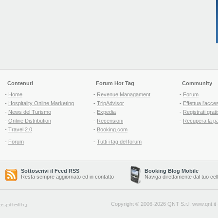
Contenuti
Forum Hot Tag
Community
-
Home
-
Revenue Managament
-
Forum
-
Hospitality Online Marketing
-
TripAdvisor
-
Effettua l'acce
-
News del Turismo
-
Expedia
-
Registrati grati
-
Online Distribution
-
Recensioni
-
Recupera la p
-
Travel 2.0
-
Booking.com
-
Forum
-
Tutti i tag del forum
Sottoscrivi il Feed RSS
Booking Blog Mobile
Resta sempre aggiornato ed in contatto
Naviga direttamente dal tuo cel
Copyright © 2006-2026 QNT S.r.l.
www.qnt.it