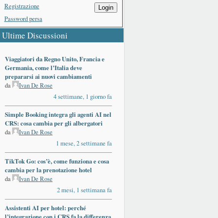
Registrazione
Login
Password persa
Ultime Discussioni
Viaggiatori da Regno Unito, Francia e
Germania, come l’Italia deve
prepararsi ai nuovi cambiamenti
da
Ivan De Rose
4 settimane, 1 giorno fa
Simple Booking integra gli agenti AI nel
CRS: cosa cambia per gli albergatori
da
Ivan De Rose
1 mese, 2 settimane fa
TikTok Go: cos’è, come funziona e cosa
cambia per la prenotazione hotel
da
Ivan De Rose
2 mesi, 1 settimana fa
Assistenti AI per hotel: perché
l’integrazione con i CRS fa la differenza