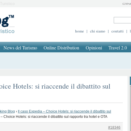
Turistico
home
|
chi siamo
|
contatti
|
News del Turismo
Online Distribution
Opinioni
Travel 2.0
ice Hotels: si riaccende il dibattito sul
oking Blog
›
Il caso Expedia – Choice Hotels: si riaccende il dibattito sul
– Choice Hotels: si riaccende il dibattito sul rapporto tra hotel e OTA
#18346