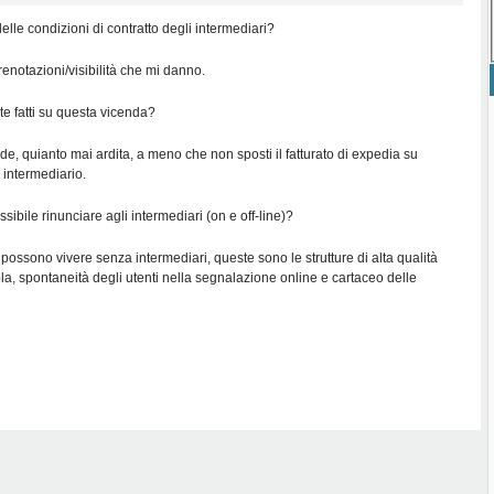
lle condizioni di contratto degli intermediari?
enotazioni/visibilità che mi danno.
ete fatti su questa vicenda?
, quianto mai ardita, a meno che non sposti il fatturato di expedia su
 intermediario.
sibile rinunciare agli intermediari (on e off-line)?
 possono vivere senza intermediari, queste sono le strutture di alta qualità
a, spontaneità degli utenti nella segnalazione online e cartaceo delle