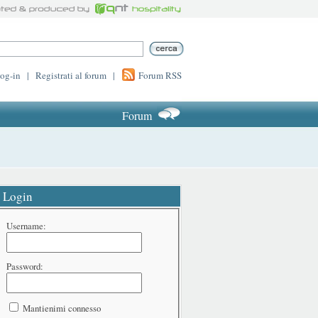
log-in
|
Registrati al forum
|
Forum RSS
Forum
Login
Username:
Password:
Mantienimi connesso