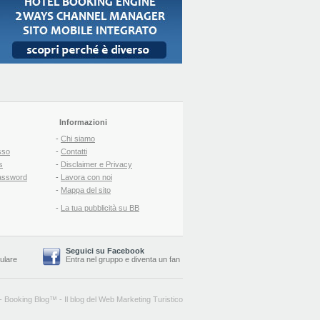
Informazioni
-
Chi siamo
sso
-
Contatti
s
-
Disclaimer e Privacy
assword
-
Lavora con noi
-
Mappa del sito
-
La tua pubblicità su BB
Seguici su Facebook
lulare
Entra nel gruppo
e
diventa un fan
-
Booking Blog
™ -
Il blog del Web Marketing Turistico