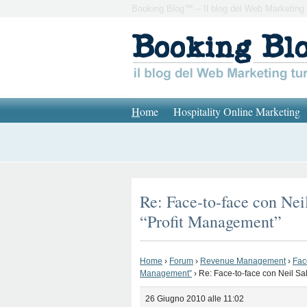
Booking Blog™ – Il blog del Web Marketing 
H
ome
Hospitality Online Marketing
Re: Face-to-face con Nei
“Profit Management”
Home
›
Forum
›
Revenue Management
›
Fac
Management”
›
Re: Face-to-face con Neil Sa
26 Giugno 2010 alle 11:02