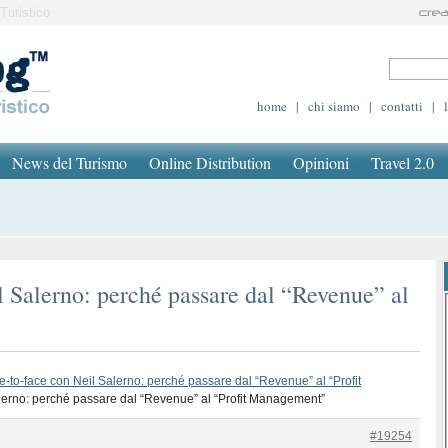
Turistico
home
|
chi siamo
|
contatti
|
News del Turismo
Online Distribution
Opinioni
Travel 2.0
l Salerno: perché passare dal “Revenue” al
e-to-face con Neil Salerno: perché passare dal “Revenue” al “Profit
lerno: perché passare dal “Revenue” al “Profit Management”
#19254