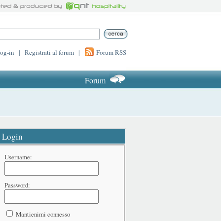
log-in
|
Registrati al forum
|
Forum RSS
Forum
Login
Username:
Password:
Mantienimi connesso