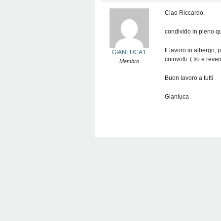
Ciao Riccardo,
condivido in pieno qua
Il lavoro in albergo,
GIANLUCA1
coinvolti. ( f/o e rev
Membro
Buon lavoro a tutti
Gianluca