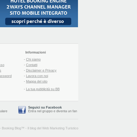
Informazioni
-
Chi siamo
sso
-
Contatti
s
-
Disclaimer e Privacy
assword
-
Lavora con noi
-
Mappa del sito
-
La tua pubblicità su BB
Seguici su Facebook
lulare
Entra nel gruppo
e
diventa un fan
-
Booking Blog
™ -
Il blog del Web Marketing Turistico