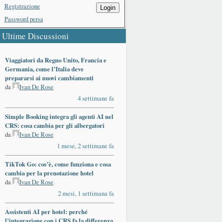
Registrazione
Login
Password persa
Ultime Discussioni
Viaggiatori da Regno Unito, Francia e
Germania, come l’Italia deve
prepararsi ai nuovi cambiamenti
da
Ivan De Rose
4 settimane fa
Simple Booking integra gli agenti AI nel
CRS: cosa cambia per gli albergatori
da
Ivan De Rose
1 mese, 2 settimane fa
TikTok Go: cos’è, come funziona e cosa
cambia per la prenotazione hotel
da
Ivan De Rose
2 mesi, 1 settimana fa
Assistenti AI per hotel: perché
l’integrazione con i CRS fa la differenza