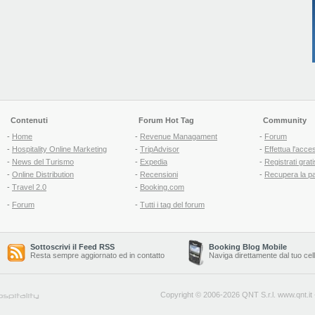
Contenuti
Forum Hot Tag
Community
-
Home
-
Revenue Managament
-
Forum
-
Hospitality Online Marketing
-
TripAdvisor
-
Effettua l'acce
-
News del Turismo
-
Expedia
-
Registrati grati
-
Online Distribution
-
Recensioni
-
Recupera la p
-
Travel 2.0
-
Booking.com
-
Forum
-
Tutti i tag del forum
Sottoscrivi il Feed RSS
Booking Blog Mobile
Resta sempre aggiornato ed in contatto
Naviga direttamente dal tuo cel
Copyright © 2006-2026 QNT S.r.l.
www.qnt.it