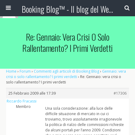
Booking Blog™ - Il blog del Web Marketing Turistico
Re: Gennaio: Vera Crisi O Solo
Rallentamento? I Primi Verdetti
Home
›
Forum
›
Commenti agli articoli di Booking Blog
›
Gennaio: vera
crisi o solo rallentamento? I primi verdetti
›
Re: Gennaio: vera crisi o
solo rallentamento? I primi verdetti
25 Febbraio 2009 alle 17:39
#17306
Riccardo Fracassi
Membro
Una sola considerazione: alla luce delle
difficile situazione di mercato in cui ci
troviamo, trovo assolutamente irragionevole
la politica di rialzo delle commissioni richieste
da alcuni portali per l’anno 2009. Condizioni