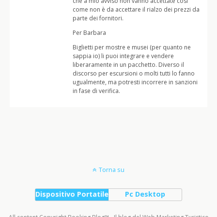
che a mio avviso non vanno accettate così
come non è da accettare il rialzo dei prezzi da
parte dei fornitori.
Per Barbara
Biglietti per mostre e musei (per quanto ne
sappia io) li puoi integrare e vendere
liberaramente in un pacchetto. Diverso il
discorso per escursioni o molti tutti lo fanno
ugualmente, ma potresti incorrere in sanzioni
in fase di verifica.
Torna su
Dispositivo Portatile
Pc Desktop