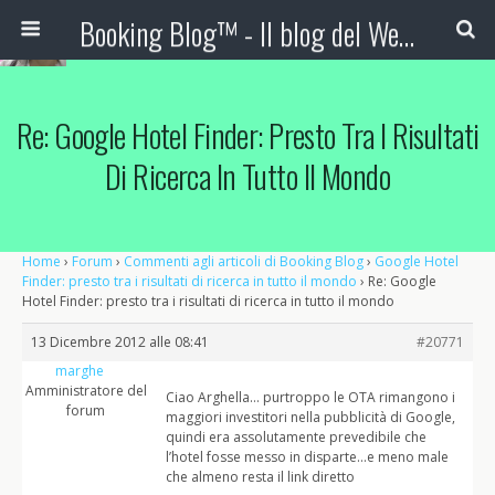
Booking Blog™ - Il blog del Web Marketing Turistico
Re: Google Hotel Finder: Presto Tra I Risultati
Di Ricerca In Tutto Il Mondo
Home
›
Forum
›
Commenti agli articoli di Booking Blog
›
Google Hotel
Finder: presto tra i risultati di ricerca in tutto il mondo
›
Re: Google
Hotel Finder: presto tra i risultati di ricerca in tutto il mondo
13 Dicembre 2012 alle 08:41
#20771
marghe
Amministratore del
Ciao Arghella… purtroppo le OTA rimangono i
forum
maggiori investitori nella pubblicità di Google,
quindi era assolutamente prevedibile che
l’hotel fosse messo in disparte…e meno male
che almeno resta il link diretto