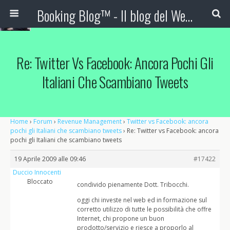
Booking Blog™ - Il blog del Web Marketing Turistico
Re: Twitter Vs Facebook: Ancora Pochi Gli
Italiani Che Scambiano Tweets
Home
›
Forum
›
Revenue Management
›
Twitter vs Facebook: ancora
pochi gli Italiani che scambiano tweets
›
Re: Twitter vs Facebook: ancora
pochi gli Italiani che scambiano tweets
19 Aprile 2009 alle 09:46
#17422
Duccio Innocenti
Bloccato
condivido pienamente Dott. Tribocchi.
oggi chi investe nel web ed in formazione sul
corretto utilizzo di tutte le possibilità che offre
Internet, chi propone un buon
prodotto/servizio e riesce a proporlo al