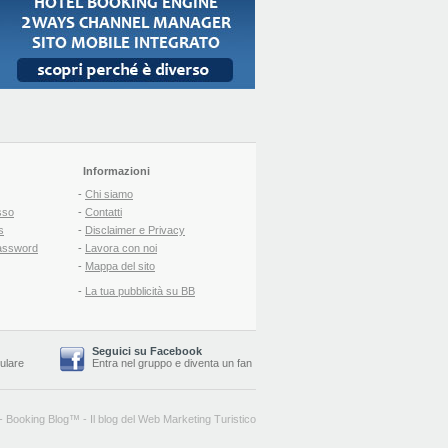
Informazioni
-
Chi siamo
sso
-
Contatti
s
-
Disclaimer e Privacy
assword
-
Lavora con noi
-
Mappa del sito
-
La tua pubblicità su BB
Seguici su Facebook
lulare
Entra nel gruppo
e
diventa un fan
-
Booking Blog
™ -
Il blog del Web Marketing Turistico