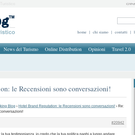
Turistico
home
|
chi siamo
|
contatti
|
News del Turismo
Online Distribution
Opinioni
Travel 2.0
on: le Recensioni sono conversazioni!
oking Blog
›
Hotel Brand Reputation: le Recensioni sono conversazioni!
›
Re:
conversazioni!
#20942
 la tua testimonianza, io credo che la tua politica paghi a lungo andare…