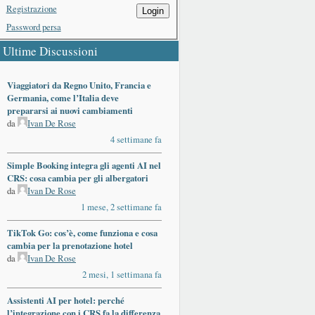
Registrazione
Login
Password persa
Ultime Discussioni
Viaggiatori da Regno Unito, Francia e
Germania, come l’Italia deve
prepararsi ai nuovi cambiamenti
da
Ivan De Rose
4 settimane fa
Simple Booking integra gli agenti AI nel
CRS: cosa cambia per gli albergatori
da
Ivan De Rose
1 mese, 2 settimane fa
TikTok Go: cos’è, come funziona e cosa
cambia per la prenotazione hotel
da
Ivan De Rose
2 mesi, 1 settimana fa
Assistenti AI per hotel: perché
l’integrazione con i CRS fa la differenza