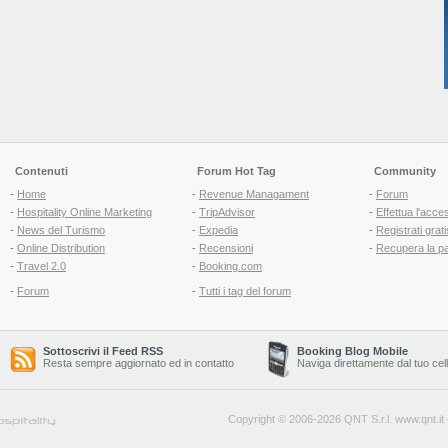
Contenuti
Forum Hot Tag
Community
-
Home
-
Revenue Managament
-
Forum
-
Hospitality Online Marketing
-
TripAdvisor
-
Effettua l'acce
-
News del Turismo
-
Expedia
-
Registrati grati
-
Online Distribution
-
Recensioni
-
Recupera la p
-
Travel 2.0
-
Booking.com
-
Forum
-
Tutti i tag del forum
Sottoscrivi il Feed RSS
Booking Blog Mobile
Resta sempre aggiornato ed in contatto
Naviga direttamente dal tuo cel
Copyright © 2006-2026 QNT S.r.l.
www.qnt.it