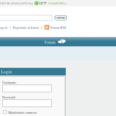
log-in
|
Registrati al forum
|
Forum RSS
Forum
Login
Username:
Password:
Mantienimi connesso