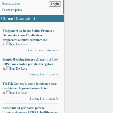
Registrazione
Login
Password persa
Ultime Discussioni
Viaggiatori da Regno Unito, Francia e
Germania, come l’Italia deve
prepararsi ai nuovi cambiamenti
da
Ivan De Rose
4 settimane, 1 giorno fa
Simple Booking integra gli agenti AI nel
CRS: cosa cambia per gli albergatori
da
Ivan De Rose
1 mese, 2 settimane fa
TikTok Go: cos’è, come funziona e cosa
cambia per la prenotazione hotel
da
Ivan De Rose
2 mesi, 1 settimana fa
Assistenti AI per hotel: perché
l’integrazione con i CRS fa la differenza