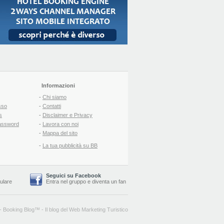
Informazioni
-
Chi siamo
sso
-
Contatti
s
-
Disclaimer e Privacy
assword
-
Lavora con noi
-
Mappa del sito
-
La tua pubblicità su BB
Seguici su Facebook
lulare
Entra nel gruppo
e
diventa un fan
-
Booking Blog
™ -
Il blog del Web Marketing Turistico