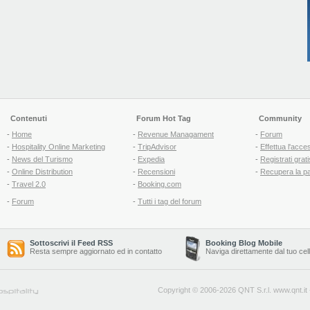
Contenuti
Forum Hot Tag
Community
-
Home
-
Revenue Managament
-
Forum
-
Hospitality Online Marketing
-
TripAdvisor
-
Effettua l'acce
-
News del Turismo
-
Expedia
-
Registrati grati
-
Online Distribution
-
Recensioni
-
Recupera la p
-
Travel 2.0
-
Booking.com
-
Forum
-
Tutti i tag del forum
Sottoscrivi il Feed RSS
Booking Blog Mobile
Resta sempre aggiornato ed in contatto
Naviga direttamente dal tuo cel
Copyright © 2006-2026 QNT S.r.l.
www.qnt.it