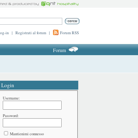
log-in
|
Registrati al forum
|
Forum RSS
Forum
Login
Username:
Password:
Mantienimi connesso