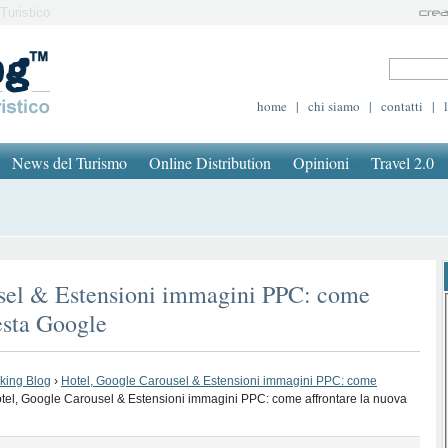
Turistico
home
|
chi siamo
|
contatti
|
News del Turismo
Online Distribution
Opinioni
Travel 2.0
sel & Estensioni immagini PPC: come
esta Google
oking Blog
›
Hotel, Google Carousel & Estensioni immagini PPC: come
tel, Google Carousel & Estensioni immagini PPC: come affrontare la nuova