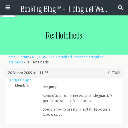
Booking Blog™ - Il blog del Web Marketing Turistico
Re: Hotelbeds
Home
›
Forum
›
IDS, GDS, OTA, Portali ed intermediari online
›
Hotelbeds
›
Re: Hotelbeds
20 Marzo 2009 alle 11:26
#17382
Andrea_Capo
Membro
Per Juicy:
sono d’accordo, è necessario adeguarsi. Mi
permetto: sei un pò in ritardo !
Spero arrivino presto i risultati. In bocca al
lupo e saluti.