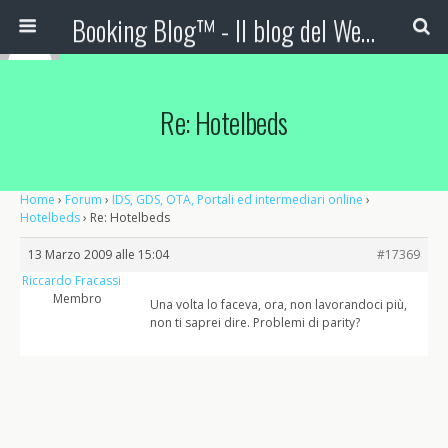
Booking Blog™ - Il blog del Web Marketing Turistico
Re: Hotelbeds
Home
›
Forum
›
IDS, GDS, OTA, Portali ed intermediari online
›
Hotelbeds
›
Re: Hotelbeds
13 Marzo 2009 alle 15:04
#17369
Riccardo Fracassi
Membro
Una volta lo faceva, ora, non lavorandoci più,
non ti saprei dire. Problemi di parity?