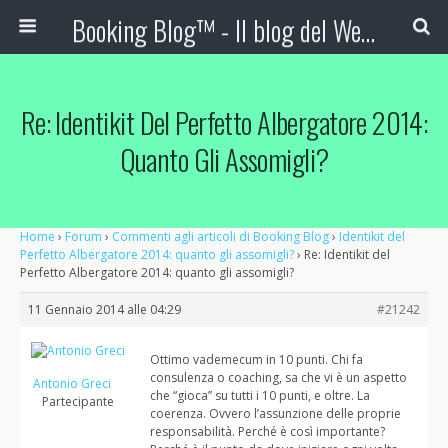
Booking Blog™ - Il blog del Web Marketing Turistico
Re: Identikit Del Perfetto Albergatore 2014:
Quanto Gli Assomigli?
Home
›
Forum
›
Commenti agli articoli di Booking Blog
›
Identikit del
Perfetto Albergatore 2014: quanto gli assomigli?
›
Re: Identikit del
Perfetto Albergatore 2014: quanto gli assomigli?
11 Gennaio 2014 alle 04:29
#21242
Ottimo vademecum in 10 punti. Chi fa
consulenza o coaching, sa che vi è un aspetto
Antonio Greci
che “gioca” su tutti i 10 punti, e oltre. La
Partecipante
coerenza. Ovvero l’assunzione delle proprie
responsabilità. Perché è così importante?