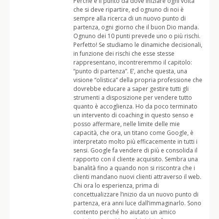
Perché è il punto da dove iniziare ogni volta
che si deve ripartire, ed ognuno di noi è
sempre alla ricerca di un nuovo punto di
partenza, ogni giorno che il buon Dio manda.
Ognuno dei 10 punti prevede uno o più rischi.
Perfetto! Se studiamo le dinamiche decisionali,
in funzione dei rischi che esse stesse
rappresentano, incontreremmo il capitolo:
“punto di partenza”. E’, anche questa, una
visione “olistica” della propria professione che
dovrebbe educare a saper gestire tutti gli
strumenti a disposizione per vendere tutto
quanto è accoglienza. Ho da poco terminato
un intervento di coaching in questo senso e
posso affermare, nelle limite delle mie
capacità, che ora, un titano come Google, è
interpretato molto più efficacemente in tutti i
sensi. Google fa vendere di più e consolida il
rapporto con il cliente acquisito. Sembra una
banalità fino a quando non si riscontra che i
clienti mandano nuovi clienti attraverso il web.
Chi ora lo esperienza, prima di
concettualizzare l’inizio da un nuovo punto di
partenza, era anni luce dall’immaginarlo. Sono
contento perché ho aiutato un amico