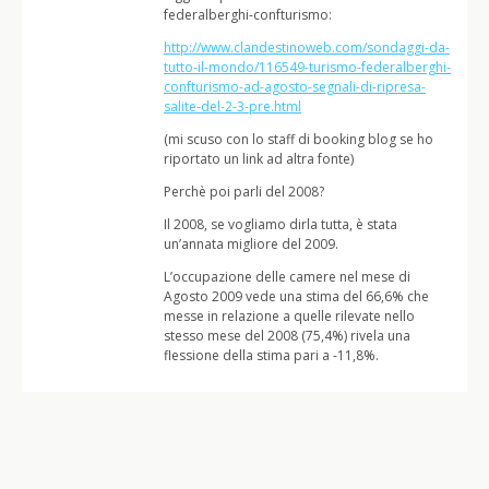
federalberghi-confturismo:
http://www.clandestinoweb.com/sondaggi-da-
tutto-il-mondo/116549-turismo-federalberghi-
confturismo-ad-agosto-segnali-di-ripresa-
salite-del-2-3-pre.html
(mi scuso con lo staff di booking blog se ho
riportato un link ad altra fonte)
Perchè poi parli del 2008?
Il 2008, se vogliamo dirla tutta, è stata
un’annata migliore del 2009.
L’occupazione delle camere nel mese di
Agosto 2009 vede una stima del 66,6% che
messe in relazione a quelle rilevate nello
stesso mese del 2008 (75,4%) rivela una
flessione della stima pari a -11,8%.