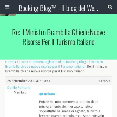
Booking Blog™ - Il blog del Web Marketing Turistico
Re: Il Ministro Brambilla Chiede Nuove
Risorse Per Il Turismo Italiano
Home
›
Forum
›
Commenti agli articoli di Booking Blog
›
Il ministro
Brambilla chiede nuove risorse per il Turismo italiano
›
Re: Il ministro
Brambilla chiede nuove risorse per il Turismo italiano
25 Settembre 2009 alle 10:53
#18059
Danilo Pontone
Membro
@Luciano
Poichè nel mio commento parlavo di un
miglioramento del mercato turistico
soprattutto nel mese di Agosto, ti invito a
leggere questo articolo in cui sono coinvolti