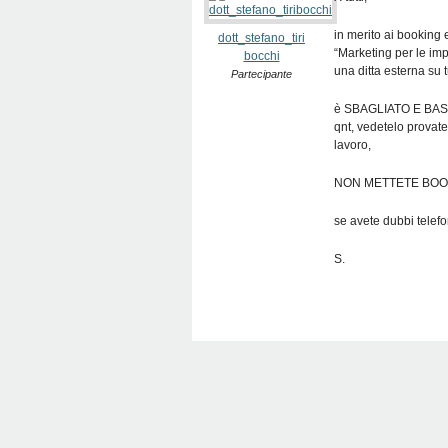
in merito ai booking 
dott_stefano_tiri
“Marketing per le im
bocchi
una ditta esterna su 
Partecipante
è SBAGLIATO E BAST
qnt, vedetelo provat
lavoro,
NON METTETE BOO
se avete dubbi telefo
S.