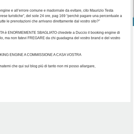
engine e all’errore comune e madornale da evitare, cito Maurizio Testa
prese turistiche”, del sole 24 ore, pag 169 “perchè pagare una percentuale a
tutte le prenotazioni che arrivano direttamente dal vostro sito?”
A è ENORMEMENTE SBAGLIATO chiedete a Duccio il booking engine di
elo, ma non fatevi FREGARE da chi guadagna del vostro brand e del vostro
KING ENGINE A COMMISSIONE A CASA VOSTRA
natemi che qui sul blog più di tanto non mi posso allargare,