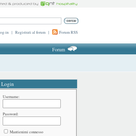
log-in
|
Registrati al forum
|
Forum RSS
Forum
Login
Username:
Password:
Mantienimi connesso