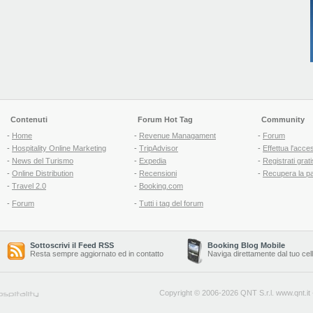
Contenuti
Forum Hot Tag
Community
-
Home
-
Revenue Managament
-
Forum
-
Hospitality Online Marketing
-
TripAdvisor
-
Effettua l'acce
-
News del Turismo
-
Expedia
-
Registrati grati
-
Online Distribution
-
Recensioni
-
Recupera la p
-
Travel 2.0
-
Booking.com
-
Forum
-
Tutti i tag del forum
Sottoscrivi il Feed RSS
Booking Blog Mobile
Resta sempre aggiornato ed in contatto
Naviga direttamente dal tuo cel
Copyright © 2006-2026 QNT S.r.l.
www.qnt.it