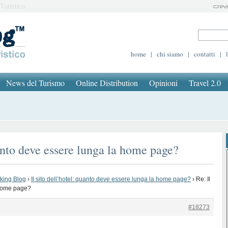
Turistico
home
|
chi siamo
|
contatti
|
News del Turismo
Online Distribution
Opinioni
Travel 2.0
uanto deve essere lunga la home page?
oking Blog
›
Il sito dell’hotel: quanto deve essere lunga la home page?
›
Re: Il
 home page?
#18273