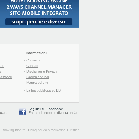
Informazioni
-
Chi siamo
sso
-
Contatti
s
-
Disclaimer e Privacy
assword
-
Lavora con noi
-
Mappa del sito
-
La tua pubblicità su BB
Seguici su Facebook
lulare
Entra nel gruppo
e
diventa un fan
-
Booking Blog
™ -
Il blog del Web Marketing Turistico