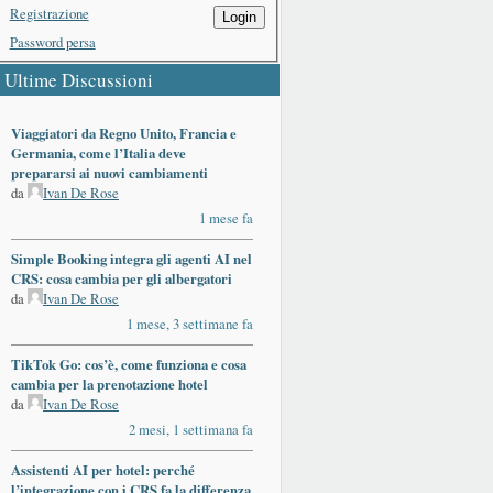
Registrazione
Login
Password persa
Ultime Discussioni
Viaggiatori da Regno Unito, Francia e
Germania, come l’Italia deve
prepararsi ai nuovi cambiamenti
da
Ivan De Rose
1 mese fa
Simple Booking integra gli agenti AI nel
CRS: cosa cambia per gli albergatori
da
Ivan De Rose
1 mese, 3 settimane fa
TikTok Go: cos’è, come funziona e cosa
cambia per la prenotazione hotel
da
Ivan De Rose
2 mesi, 1 settimana fa
Assistenti AI per hotel: perché
l’integrazione con i CRS fa la differenza