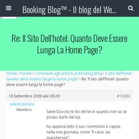
Booking Blog™ - Il blog del Web Marketing Turistico
Re: Il Sito Dell’hotel: Quanto Deve Essere
Lunga La Home Page?
Home
›
Forum
›
Commenti agli articoli di Booking Blog
›
Il sito dell’hotel:
quanto deve essere lunga la home page?
›
Re: Il sito dell’hotel: quanto
deve essere lunga la home page?
19 Settembre 2009 alle 09:20
#18282
valedestefano
Membro
Salve Duccio( le do del lei in quanto non so se
posso darle del tu),
ho appena letto il suo commento e capita,
nella mia giornata, come “il cacio sui
maccheroni”..