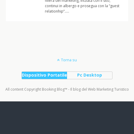
filiera del marketing, iniziata con il sito,
continui in albergo e prosegua con la “guest
relationhip”…..
Torna su
Dispositivo Portatile
Pc Desktop
All content Copyright Booking Blog™ - Il blog del Web Marketing Turistico