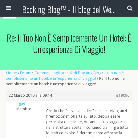
Booking Blog™ - Il blog del Web Marketing Turistico
Re: Il Tuo Non È Semplicemente Un Hotel: È
Un’esperienza Di Viaggio!
Home
›
Forum
›
Commenti agli articoli di Booking Blog
›
Il tuo non è
semplicemente un hotel: è un’esperienza di viaggio!
›
Re: Il tuo non è
semplicemente un hotel: è un’esperienza di viaggio!
22 Marzo 2010 alle 09:14
#19096
gae
Membro
Credo che “ca va sans dire” che il servizio, anzi
l’ “emozione”, offerta sul sito, debba esere
percepita dal cliente, durante il suo soggioro
nella struttura scelta. Il continuo training a tutto
lo staff coinvolto é determinante affinché la