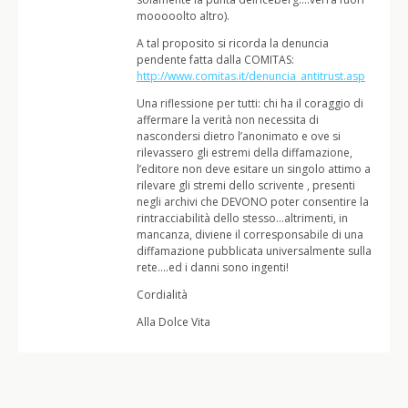
mooooolto altro).
A tal proposito si ricorda la denuncia
pendente fatta dalla COMITAS:
http://www.comitas.it/denuncia_antitrust.asp
Una riflessione per tutti: chi ha il coraggio di
affermare la verità non necessita di
nascondersi dietro l’anonimato e ove si
rilevassero gli estremi della diffamazione,
l’editore non deve esitare un singolo attimo a
rilevare gli stremi dello scrivente , presenti
negli archivi che DEVONO poter consentire la
rintracciabilità dello stesso…altrimenti, in
mancanza, diviene il corresponsabile di una
diffamazione pubblicata universalmente sulla
rete….ed i danni sono ingenti!
Cordialità
Alla Dolce Vita