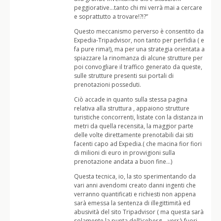
peggiorative…tanto chi mi verrà mai a cercare
e soprattutto a trovare!?!?”
Questo meccanismo perverso è consentito da
Expedia-Tripadvisor, non tanto per perfidia ( e
fa pure rima!), ma per una strategia orientata a
spiazzare la rinomanza di alcune strutture per
poi convogliare il traffico generato da queste,
sulle strutture presenti sui portali di
prenotazioni posseduti.
Ciò accade in quanto sulla stessa pagina
relativa alla struttura , appaiono strutture
turistiche concorrenti, listate con la distanza in
metri da quella recensita, la maggior parte
delle volte direttamente prenotabili dai siti
facenti capo ad Expedia.( che macina fior fiori
di milioni di euro in provvigioni sulla
prenotazione andata a buon fine…)
Questa tecnica, io, la sto sperimentando da
vari anni avendomi creato danni ingenti che
verranno quantificati e richiesti non appena
sarà emessa la sentenza di illegittimità ed
abusività del sito Tripadvisor ( ma questa sarà
solamente la punta dell’iceberg….verrà fuori