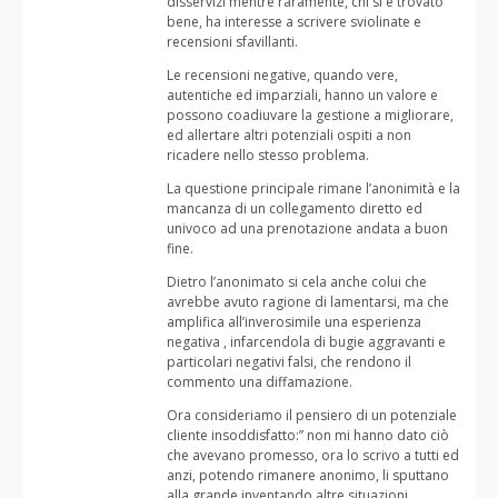
disservizi mentre raramente, chi si è trovato
bene, ha interesse a scrivere sviolinate e
recensioni sfavillanti.
Le recensioni negative, quando vere,
autentiche ed imparziali, hanno un valore e
possono coadiuvare la gestione a migliorare,
ed allertare altri potenziali ospiti a non
ricadere nello stesso problema.
La questione principale rimane l’anonimità e la
mancanza di un collegamento diretto ed
univoco ad una prenotazione andata a buon
fine.
Dietro l’anonimato si cela anche colui che
avrebbe avuto ragione di lamentarsi, ma che
amplifica all’inverosimile una esperienza
negativa , infarcendola di bugie aggravanti e
particolari negativi falsi, che rendono il
commento una diffamazione.
Ora consideriamo il pensiero di un potenziale
cliente insoddisfatto:” non mi hanno dato ciò
che avevano promesso, ora lo scrivo a tutti ed
anzi, potendo rimanere anonimo, li sputtano
alla grande inventando altre situazioni