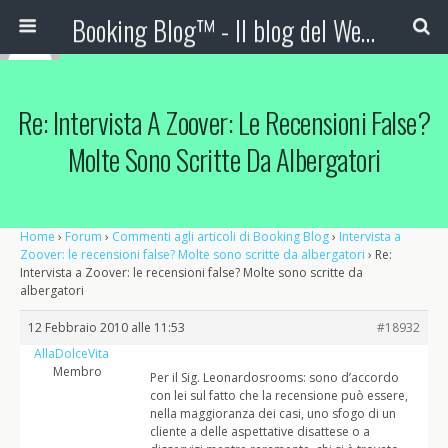
Booking Blog™ - Il blog del Web Marketing Turistico
Re: Intervista A Zoover: Le Recensioni False?
Molte Sono Scritte Da Albergatori
Home
›
Forum
›
Commenti agli articoli di Booking Blog
›
Intervista a
Zoover: le recensioni false? Molte sono scritte da albergatori
›
Re:
Intervista a Zoover: le recensioni false? Molte sono scritte da
albergatori
12 Febbraio 2010 alle 11:53
#18932
AllaDolceVita
Membro
Per il Sig. Leonardosrooms: sono d’accordo
con lei sul fatto che la recensione può essere,
nella maggioranza dei casi, uno sfogo di un
cliente a delle aspettative disattese o a