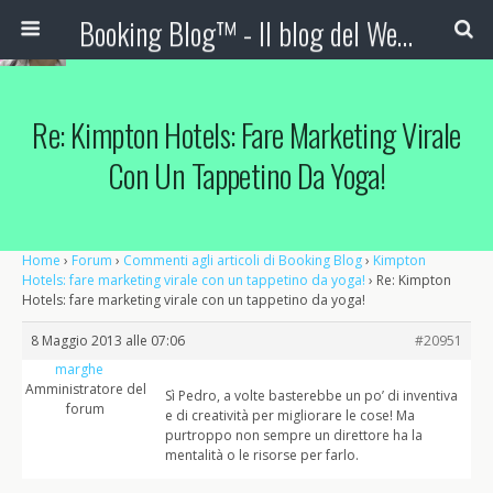
Booking Blog™ - Il blog del Web Marketing Turistico
Re: Kimpton Hotels: Fare Marketing Virale
Con Un Tappetino Da Yoga!
Home
›
Forum
›
Commenti agli articoli di Booking Blog
›
Kimpton
Hotels: fare marketing virale con un tappetino da yoga!
›
Re: Kimpton
Hotels: fare marketing virale con un tappetino da yoga!
8 Maggio 2013 alle 07:06
#20951
marghe
Amministratore del
Sì Pedro, a volte basterebbe un po’ di inventiva
forum
e di creatività per migliorare le cose! Ma
purtroppo non sempre un direttore ha la
mentalità o le risorse per farlo.