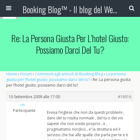
Booking Blog™ - Il blog del Web Marketing Turistico
Re: La Persona Giusta Per L’hotel Giusto:
Possiamo Darci Del Tu?
Home
›
Forum
›
Commenti agli articoli di Booking Blog
›
La persona
giusta per l’hotel giusto: possiamo darci del tu?
›
Re: La persona giusta
per l’hotel giusto: possiamo darci del tu?
10 Settembre 2009 alle 17:00
#18016
crt
Partecipante
Evviva l’inglese che non da questi problemi ,
dare del tu risulta normale , del tu o del voi
sapete che non esiste proprio , e ,
pragmatismo nordico , e’ la struttura ed il
servizio che hai alle spalle che parla per te e ti