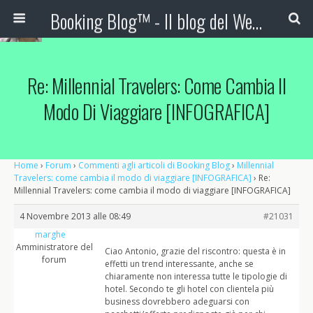
Booking Blog™ - Il blog del Web Marketing Turistico
Re: Millennial Travelers: Come Cambia Il
Modo Di Viaggiare [INFOGRAFICA]
Home
›
Forum
›
Commenti agli articoli di Booking Blog
›
Millennial
Travelers: come cambia il modo di viaggiare [INFOGRAFICA]
›
Re:
Millennial Travelers: come cambia il modo di viaggiare [INFOGRAFICA]
4 Novembre 2013 alle 08:49
#21031
marghe
Amministratore del
Ciao Antonio, grazie del riscontro: questa è in
forum
effetti un trend interessante, anche se
chiaramente non interessa tutte le tipologie di
hotel. Secondo te gli hotel con clientela più
business dovrebbero adeguarsi con