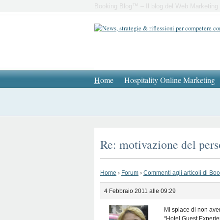
Booking Blog™ – Il blog del Web Marketing 
H
ome
Hospitality Online Marketing
Re: motivazione del pers
Home
›
Forum
›
Commenti agli articoli di Bo
4 Febbraio 2011 alle 09:29
Mi spiace di non aver
“Hotel Guest Experie