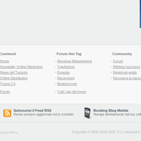
Contenuti
Forum Hot Tag
Community
Home
-
Revenue Managament
-
Forum
Hospitality Online Marketing
-
TripAdvisor
-
Effettua l'accesso
News del Turismo
-
Expedia
-
Registrati gratis
Online Distribution
-
Recensioni
-
Recupera la pass
Travel 2.0
-
Booking.com
Forum
-
Tutti i tag del forum
Sottoscrivi il Feed RSS
Booking Blog Mobile
Resta sempre aggiornato ed in contatto
Naviga direttamente dal tuo cel
Copyright © 2006-2026 QNT S.r.l.
www.qnt.it