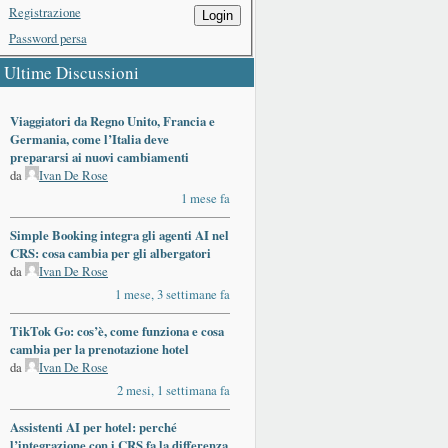
Registrazione
Login
Password persa
Ultime Discussioni
Viaggiatori da Regno Unito, Francia e
Germania, come l’Italia deve
prepararsi ai nuovi cambiamenti
da
Ivan De Rose
1 mese fa
Simple Booking integra gli agenti AI nel
CRS: cosa cambia per gli albergatori
da
Ivan De Rose
1 mese, 3 settimane fa
TikTok Go: cos’è, come funziona e cosa
cambia per la prenotazione hotel
da
Ivan De Rose
2 mesi, 1 settimana fa
Assistenti AI per hotel: perché
l’integrazione con i CRS fa la differenza