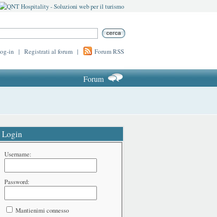
log-in
|
Registrati al forum
|
Forum RSS
Forum
Login
Username:
Password:
Mantienimi connesso