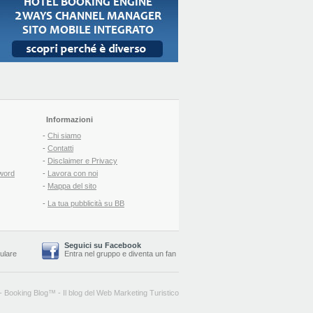
Informazioni
-
Chi siamo
-
Contatti
-
Disclaimer e Privacy
word
-
Lavora con noi
-
Mappa del sito
-
La tua pubblicità su BB
Seguici su Facebook
lulare
Entra nel gruppo
e
diventa un fan
-
Booking Blog
™ -
Il blog del Web Marketing Turistico