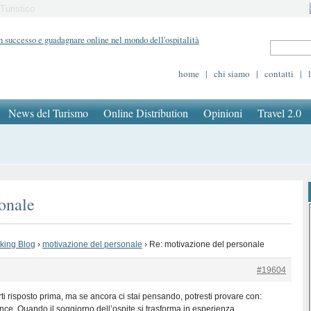
Turistico
home
|
chi siamo
|
contatti
|
News del Turismo
Online Distribution
Opinioni
Travel 2.0
onale
oking Blog
›
motivazione del personale
›
Re: motivazione del personale
#19604
ti risposto prima, ma se ancora ci stai pensando, potresti provare con:
nce. Quando il soggiorno dell’ospite si trasforma in esperienza