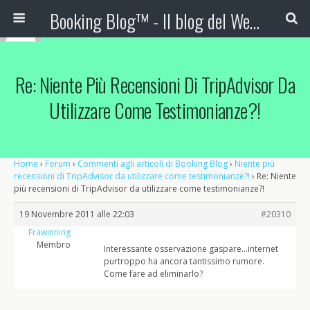
Booking Blog™ - Il blog del Web Marketing Turistico
Re: Niente Più Recensioni Di TripAdvisor Da
Utilizzare Come Testimonianze?!
Home
›
Forum
›
Commenti agli articoli di Booking Blog
›
Niente più
recensioni di TripAdvisor da utilizzare come testimonianze?!
›
Re: Niente
più recensioni di TripAdvisor da utilizzare come testimonianze?!
19 Novembre 2011 alle 22:03
#20310
Frawinning
Membro
Interessante osservazione gaspare…internet
purtroppo ha ancora tantissimo rumore.
Come fare ad eliminarlo?