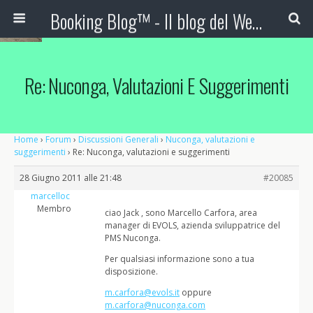
Booking Blog™ - Il blog del Web Marketing Turistico
Re: Nuconga, Valutazioni E Suggerimenti
Home
›
Forum
›
Discussioni Generali
›
Nuconga, valutazioni e
suggerimenti
›
Re: Nuconga, valutazioni e suggerimenti
28 Giugno 2011 alle 21:48
#20085
marcelloc
Membro
ciao Jack , sono Marcello Carfora, area
manager di EVOLS, azienda sviluppatrice del
PMS Nuconga.
Per qualsiasi informazione sono a tua
disposizione.
m.carfora@evols.it
oppure
m.carfora@nuconga.com