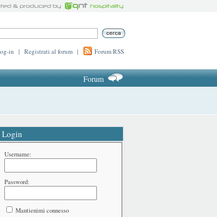
log-in
|
Registrati al forum
|
Forum RSS
Forum
Login
Username:
Password:
Mantienimi connesso