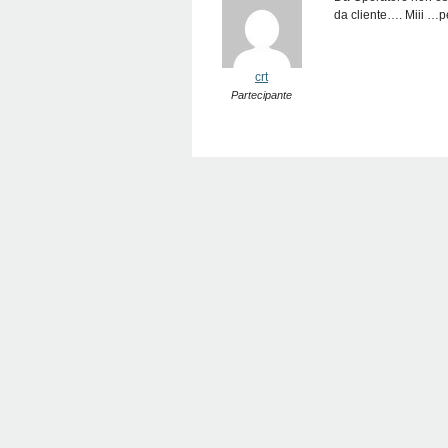
da cliente…. Miii …pe
crt
Partecipante