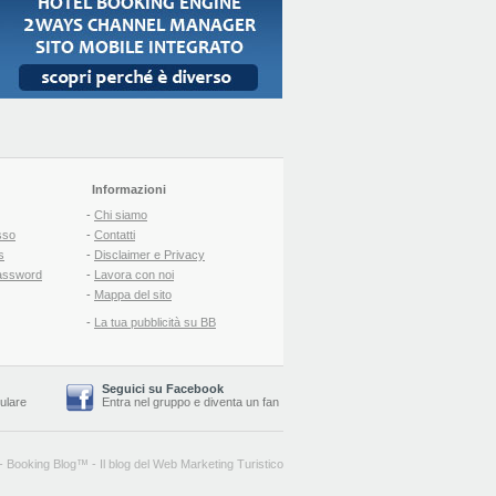
Informazioni
-
Chi siamo
sso
-
Contatti
s
-
Disclaimer e Privacy
assword
-
Lavora con noi
-
Mappa del sito
-
La tua pubblicità su BB
Seguici su Facebook
lulare
Entra nel gruppo
e
diventa un fan
-
Booking Blog
™ -
Il blog del Web Marketing Turistico