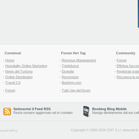
Contenuti
Forum Hot Tag
Community
-
Home
-
Revenue Managament
-
Forum
-
Hospitality Online Marketing
-
TripAdvisor
-
Effettua l'acce
-
News del Turismo
-
Expedia
-
Registrati grati
-
Online Distribution
-
Recensioni
-
Recupera la p
-
Travel 2.0
-
Booking.com
-
Forum
-
Tutti i tag del forum
Sottoscrivi il Feed RSS
Booking Blog Mobile
Resta sempre aggiornato ed in contatto
Naviga direttamente dal tuo cel
Copyright © 2006-2026 QNT S.r.l.
www.qnt.it