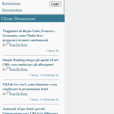
Registrazione
Login
Password persa
Ultime Discussioni
Viaggiatori da Regno Unito, Francia e
Germania, come l’Italia deve
prepararsi ai nuovi cambiamenti
da
Ivan De Rose
1 mese fa
Simple Booking integra gli agenti AI nel
CRS: cosa cambia per gli albergatori
da
Ivan De Rose
1 mese, 3 settimane fa
TikTok Go: cos’è, come funziona e cosa
cambia per la prenotazione hotel
da
Ivan De Rose
2 mesi, 1 settimana fa
Assistenti AI per hotel: perché
l’integrazione con i CRS fa la differenza