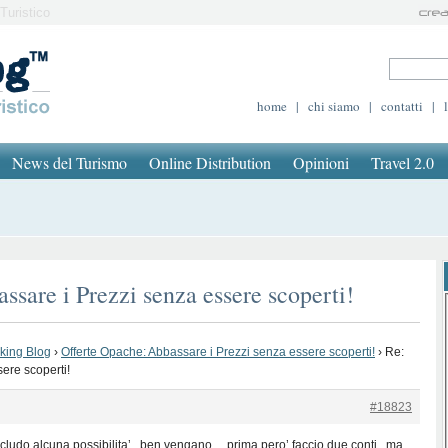
Turistico
home
|
chi siamo
|
contatti
|
News del Turismo
Online Distribution
Opinioni
Travel 2.0
ssare i Prezzi senza essere scoperti!
oking Blog
›
Offerte Opache: Abbassare i Prezzi senza essere scoperti!
›
Re:
ere scoperti!
#18823
ludo alcuna possibilita’ , ben vengano …prima pero’ faccio due conti , ma