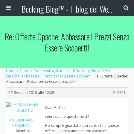
Booking Blog™ - Il blog del Web Marketing Turistico
Re: Offerte Opache: Abbassare I Prezzi Senza
Essere Scoperti!
Home
›
Forum
›
Commenti agli articoli di Booking Blog
›
Offerte
Opache: Abbassare i Prezzi senza essere scoperti!
›
Re: Offerte Opache:
Abbassare i Prezzi senza essere scoperti!
29 Gennaio 2010 alle 12:28
#18821
Ciao Michele,
interessante questo post!!
MASSIMILIANO
PIERGENTILI
Ho sempre guardato con curiosità a queste
Membro
offerte, e onestamente non avevo mai