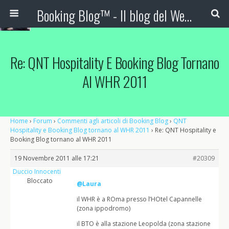
Booking Blog™ - Il blog del Web Marketing Turistico
Re: QNT Hospitality E Booking Blog Tornano
Al WHR 2011
Home
›
Forum
›
Commenti agli articoli di Booking Blog
›
QNT
Hospitality e Booking Blog tornano al WHR 2011
›
Re: QNT Hospitality e
Booking Blog tornano al WHR 2011
19 Novembre 2011 alle 17:21
#20309
Duccio Innocenti
Bloccato
@Laura
il WHR è a ROma presso l’HOtel Capannelle
(zona ippodromo)
il BTO è alla stazione Leopolda (zona stazione