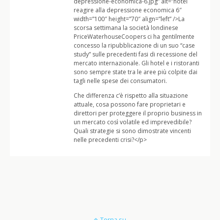
depressione-economica-6.jpg” alt=”hotel
reagire alla depressione economica 6″
width=”100″ height=”70″ align=”left” />La
scorsa settimana la società londinese
PriceWaterhouseCoopers ci ha gentilmente
concesso la ripubblicazione di un suo “case
study” sulle precedenti fasi di recessione del
mercato internazionale. Gli hotel e i ristoranti
sono sempre state tra le aree più colpite dai
tagli nelle spese dei consumatori.
Che differenza c’è rispetto alla situazione
attuale, cosa possono fare proprietari e
direttori per proteggere il proprio business in
un mercato così volatile ed imprevedibile?
Quali strategie si sono dimostrate vincenti
nelle precedenti crisi?</p>
Torna su