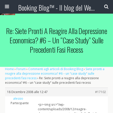
Booking Blog™ - Il blog del Web Marketing Turistico
Re: Siete Pronti A Reagire Alla Depressione
Economica? #6 – Un “case Study” Sulle
Precedenti Fasi Recess
Home
›
Forum
›
Commenti agli articoli di Booking Blog
›
Siete pronti a
reagire alla depressione economica? #6 – un “case study” sulle
precedenti fasi recess
›
Re: Siete pronti a reagire alla depressione
economica? #6 – un “case study” sulle precedenti fasi recess
18 Dicembre 2008 alle 12:47
#17102
alessio
Partecipante
<p><img src=”/wp-
content/uploads/2008/12/reagire-