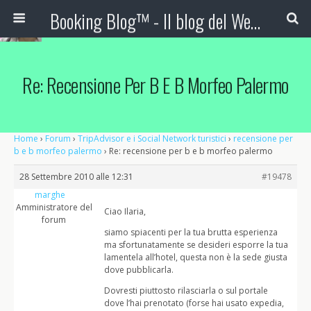
Booking Blog™ - Il blog del Web Marketing Turistico
Re: Recensione Per B E B Morfeo Palermo
Home
›
Forum
›
TripAdvisor e i Social Network turistici
›
recensione per
b e b morfeo palermo
›
Re: recensione per b e b morfeo palermo
28 Settembre 2010 alle 12:31
#19478
marghe
Amministratore del
Ciao Ilaria,
forum
siamo spiacenti per la tua brutta esperienza
ma sfortunatamente se desideri esporre la tua
lamentela all’hotel, questa non è la sede giusta
dove pubblicarla.
Dovresti piuttosto rilasciarla o sul portale
dove l’hai prenotato (forse hai usato expedia,