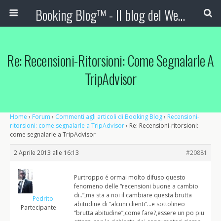
Booking Blog™ - Il blog del Web Marketing Turistico
Re: Recensioni-Ritorsioni: Come Segnalarle A
TripAdvisor
Home
›
Forum
›
Commenti agli articoli di Booking Blog
›
Recensioni-
ritorsioni: come segnalarle a TripAdvisor
›
Re: Recensioni-ritorsioni:
come segnalarle a TripAdvisor
2 Aprile 2013 alle 16:13
#20881
Purtroppo é ormai molto difuso questo
fenomeno delle “recensioni buone a cambio
di..”,ma sta a noi il cambiare questa brutta
Pedrito
abitudine di “alcuni clienti”…e sottolineo
Partecipante
“brutta abitudine”,come fare?,essere un po piu