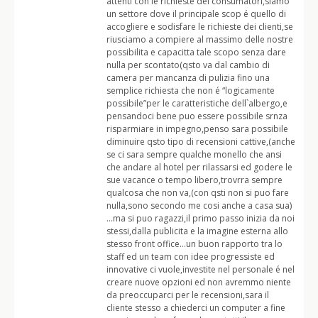
attenti con le richieste dei consumatori,siamo
un settore dove il principale scop é quello di
accogliere e sodisfare le richieste dei clienti,se
riusciamo a compiere al massimo delle nostre
possibilita e capacitta tale scopo senza dare
nulla per scontato(qsto va dal cambio di
camera per mancanza di pulizia fino una
semplice richiesta che non é “logicamente
possibile”per le caratteristiche dell`albergo,e
pensandoci bene puo essere possibile srnza
risparmiare in impegno,penso sara possibile
diminuire qsto tipo di recensioni cattive,(anche
se ci sara sempre qualche monello che ansi
che andare al hotel per rilassarsi ed godere le
sue vacance o tempo libero,trovrra sempre
qualcosa che non va,(con qsti non si puo fare
nulla,sono secondo me cosi anche a casa sua)
…ma si puo ragazzi,il primo passo inizia da noi
stessi,dalla publicita e la imagine esterna allo
stesso front office…un buon rapporto tra lo
staff ed un team con idee progressiste ed
innovative ci vuole,investite nel personale é nel
creare nuove opzioni ed non avremmo niente
da preoccuparci per le recensioni,sara il
cliente stesso a chiederci un computer a fine