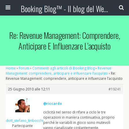
Booking Blog™ - Il blog del Web Marketing Turistico
Re: Revenue Management: Comprendere,
Anticipare E Influenzare L’acquisto
Home
›
Forum
›
Commenti agli articoli di Booking Blog
›
Revenue
Management: comprendere, anticipare e influenzare l’acquisto
›
Re:
Revenue Management: comprendere, anticipare e influenzare l’acquisto
25 Giugno 2010 alle 12:11
#19241
@riccardo
ciclicità nel senso di rifare a ciclo le tre
operazioni in maniera continuativa, proprio
dott_stefano_tiribocchi
perchè le variabili in gioco sono mutevoli
Partecipante
vanno rianalizzate costantemente,