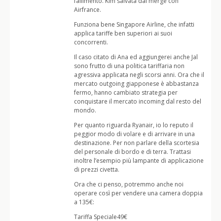
fallimento. Klm salvata dal merge con
Airfrance.
Funziona bene Singapore Airline, che infatti
applica tariffe ben superiori ai suoi
concorrenti.
Il caso citato di Ana ed aggiungerei anche Jal
sono frutto di una politica tariffaria non
agressiva applicata negli scorsi anni. Ora che il
mercato outgoing giapponese è abbastanza
fermo, hanno cambiato strategia per
conquistare il mercato incoming dal resto del
mondo.
Per quanto riguarda Ryanair, io lo reputo il
peggior modo di volare e di arrivare in una
destinazione. Per non parlare della scortesia
del personale di bordo e di terra. Trattasi
inoltre l’esempio più lampante di applicazione
di prezzi civetta.
Ora che ci penso, potremmo anche noi
operare così per vendere una camera doppia
a 135€:
Tariffa Speciale49€