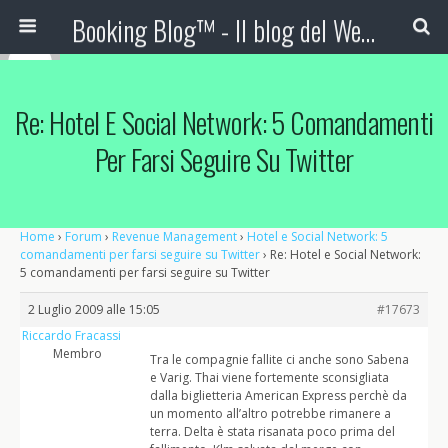
Booking Blog™ - Il blog del Web Marketing Turistico
Re: Hotel E Social Network: 5 Comandamenti
Per Farsi Seguire Su Twitter
Home
›
Forum
›
Revenue Management
›
Hotel e Social Network: 5
comandamenti per farsi seguire su Twitter
›
Re: Hotel e Social Network:
5 comandamenti per farsi seguire su Twitter
2 Luglio 2009 alle 15:05
#17673
Riccardo Fracassi
Membro
Tra le compagnie fallite ci anche sono Sabena
e Varig. Thai viene fortemente sconsigliata
dalla biglietteria American Express perchè da
un momento all’altro potrebbe rimanere a
terra. Delta è stata risanata poco prima del