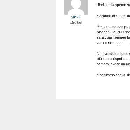
direi che la speranz
Secondo me la distin
vitti79
Membro
é chiaro che non pr
bisogno. La ROH sarà
sarà quasi sempre la 
veramente appealing
Non vendere niente si
più basso rispetto a q
sembra invece un mod
é sottinteso che la s