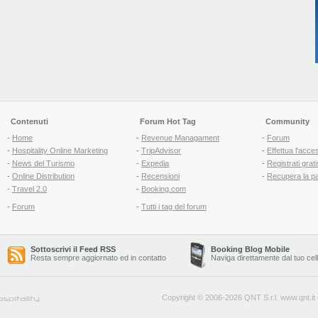
Contenuti
Forum Hot Tag
Community
-
Home
-
Revenue Managament
-
Forum
-
Hospitality Online Marketing
-
TripAdvisor
-
Effettua l'acce
-
News del Turismo
-
Expedia
-
Registrati grati
-
Online Distribution
-
Recensioni
-
Recupera la p
-
Travel 2.0
-
Booking.com
-
Forum
-
Tutti i tag del forum
Sottoscrivi il Feed RSS
Booking Blog Mobile
Resta sempre aggiornato ed in contatto
Naviga direttamente dal tuo cel
Copyright © 2006-2026 QNT S.r.l.
www.qnt.it