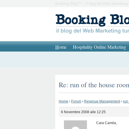
Booking Blog™ – Il blog del Web Marketing 
H
ome
Hospitality Online Marketing
Re: run of the house roo
Home
›
Forum
›
Revenue Management
›
run
6 Novembre 2008 alle 12:25
Cara Camila,