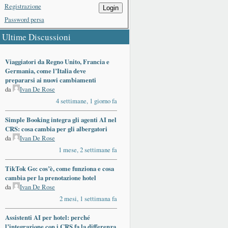
Registrazione
Login
Password persa
Ultime Discussioni
Viaggiatori da Regno Unito, Francia e
Germania, come l’Italia deve
prepararsi ai nuovi cambiamenti
da
Ivan De Rose
4 settimane, 1 giorno fa
Simple Booking integra gli agenti AI nel
CRS: cosa cambia per gli albergatori
da
Ivan De Rose
1 mese, 2 settimane fa
TikTok Go: cos’è, come funziona e cosa
cambia per la prenotazione hotel
da
Ivan De Rose
2 mesi, 1 settimana fa
Assistenti AI per hotel: perché
l’integrazione con i CRS fa la differenza