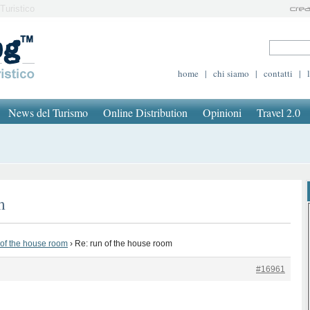
Turistico
home
|
chi siamo
|
contatti
|
News del Turismo
Online Distribution
Opinioni
Travel 2.0
m
 of the house room
›
Re: run of the house room
#16961