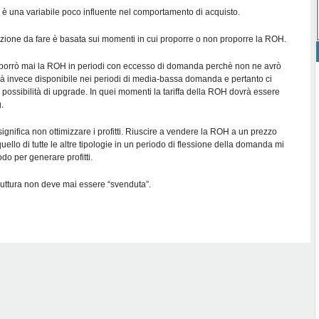
a è una variabile poco influente nel comportamento di acquisto.
zione da fare è basata sui momenti in cui proporre o non proporre la ROH.
oporrò mai la ROH in periodi con eccesso di domanda perchè non ne avrò
 invece disponibile nei periodi di media-bassa domanda e pertanto ci
possibilità di upgrade. In quei momenti la tariffa della ROH dovrà essere
.
gnifica non ottimizzare i profitti. Riuscire a vendere la ROH a un prezzo
uello di tutte le altre tipologie in un periodo di flessione della domanda mi
o per generare profitti.
truttura non deve mai essere “svenduta”.