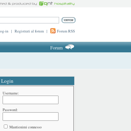
log-in
|
Registrati al forum
|
Forum RSS
Forum
Login
Username:
Password:
Mantienimi connesso