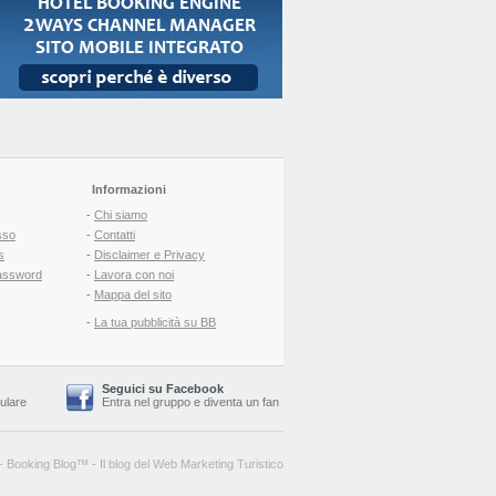
Informazioni
-
Chi siamo
sso
-
Contatti
s
-
Disclaimer e Privacy
assword
-
Lavora con noi
-
Mappa del sito
-
La tua pubblicità su BB
Seguici su Facebook
lulare
Entra nel gruppo
e
diventa un fan
-
Booking Blog
™ -
Il blog del Web Marketing Turistico