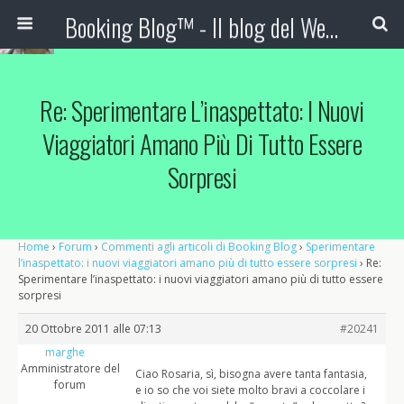
Booking Blog™ - Il blog del Web Marketing Turistico
Re: Sperimentare L’inaspettato: I Nuovi
Viaggiatori Amano Più Di Tutto Essere
Sorpresi
Home
›
Forum
›
Commenti agli articoli di Booking Blog
›
Sperimentare
l’inaspettato: i nuovi viaggiatori amano più di tutto essere sorpresi
›
Re:
Sperimentare l’inaspettato: i nuovi viaggiatori amano più di tutto essere
sorpresi
20 Ottobre 2011 alle 07:13
#20241
marghe
Amministratore del
Ciao Rosaria, sì, bisogna avere tanta fantasia,
forum
e io so che voi siete molto bravi a coccolare i