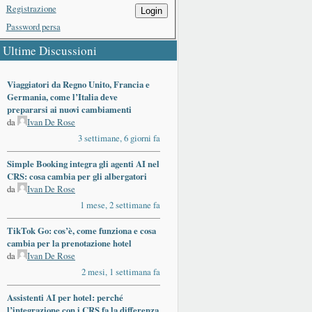
Registrazione
Login
Password persa
Ultime Discussioni
Viaggiatori da Regno Unito, Francia e
Germania, come l’Italia deve
prepararsi ai nuovi cambiamenti
da
Ivan De Rose
3 settimane, 6 giorni fa
Simple Booking integra gli agenti AI nel
CRS: cosa cambia per gli albergatori
da
Ivan De Rose
1 mese, 2 settimane fa
TikTok Go: cos’è, come funziona e cosa
cambia per la prenotazione hotel
da
Ivan De Rose
2 mesi, 1 settimana fa
Assistenti AI per hotel: perché
l’integrazione con i CRS fa la differenza