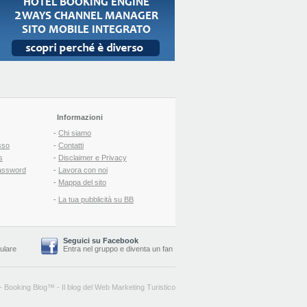
Informazioni
-
Chi siamo
sso
-
Contatti
s
-
Disclaimer e Privacy
assword
-
Lavora con noi
-
Mappa del sito
-
La tua pubblicità su BB
Seguici su Facebook
lulare
Entra nel gruppo
e
diventa un fan
-
Booking Blog
™ -
Il blog del Web Marketing Turistico