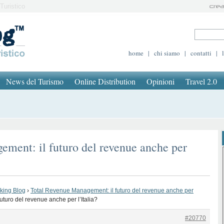
Turistico
home
|
chi siamo
|
contatti
|
News del Turismo
Online Distribution
Opinioni
Travel 2.0
ment: il futuro del revenue anche per
oking Blog
›
Total Revenue Management: il futuro del revenue anche per
turo del revenue anche per l’Italia?
#20770