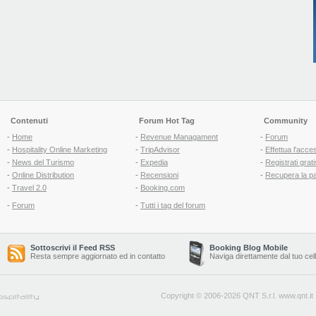
Contenuti
Forum Hot Tag
Community
-
Home
-
Revenue Managament
-
Forum
-
Hospitality Online Marketing
-
TripAdvisor
-
Effettua l'acce
-
News del Turismo
-
Expedia
-
Registrati grati
-
Online Distribution
-
Recensioni
-
Recupera la p
-
Travel 2.0
-
Booking.com
-
Forum
-
Tutti i tag del forum
Sottoscrivi il Feed RSS
Booking Blog Mobile
Resta sempre aggiornato ed in contatto
Naviga direttamente dal tuo cel
Copyright © 2006-2026 QNT S.r.l.
www.qnt.it