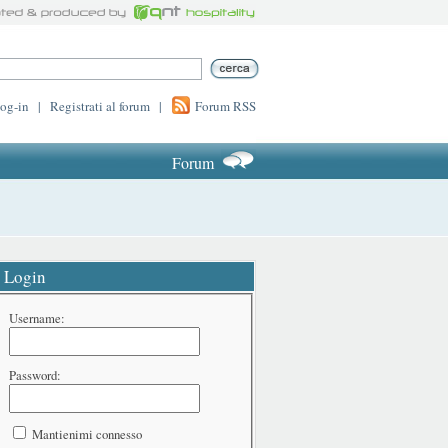
log-in
|
Registrati al forum
|
Forum RSS
Forum
Login
Username:
Password:
Mantienimi connesso